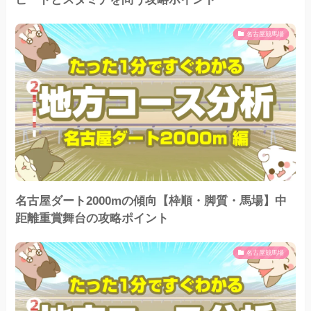
名古屋競馬場
名古屋ダート2000mの傾向【枠順・脚質・馬場】中
距離重賞舞台の攻略ポイント
名古屋競馬場