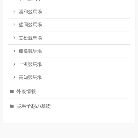
浦和競馬場
盛岡競馬場
笠松競馬場
船橋競馬場
金沢競馬場
高知競馬場
外厩情報
競馬予想の基礎