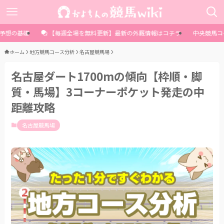
予想の基礎
【毎週全場を無料更新】最新の外厩情報はコチラ
中央競馬コ
ホーム
地方競馬コース分析
名古屋競馬場
名古屋ダート1700mの傾向【枠順・脚
質・馬場】3コーナーポケット発走の中
距離攻略
名古屋競馬場