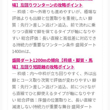
場】左回りワンターンの攻略ポイント
— 枠順：中〜外寄りも進めやすいが、極端な
評価よりも出脚と位置取りを重視したい 脚
質：先行＞差し＞逃げ＞追込、前で流れに乗
りつつ直線で脚を保てるタイプが軸になりや
すい 総合評価：長い直線と高低差に対応でき
る持続力が重要なワンターン条件 盛岡ダート
1400mは、
盛岡ダート1200mの傾向【枠順・脚質・馬
場】左回り短距離の攻略ポイント
— 枠順：内〜中枠が立ち回りやすく、外は出
脚とコース取り次第で評価が変わりやすい 脚
質：先行＞差し＞逃げ＞追込、前につけなが
ら直線でひと脚使えるタイプが軸になりやす
い 総合評価：序盤の位置取りと、長い直線で
減速しない持続力が重要な舞台 盛岡ダート