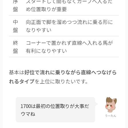
序
スタートして間もなくカーブへ入るた
盤
め位置取りが重要
中
向正面で脚を溜めつつ流れに乗る形に
盤
なりやすい
終
コーナーで置かれず直線へ入れる馬が
盤
有利になりやすい
基本は
好位で流れに乗りながら直線へつなげら
れるタイプ
を上位に取りたいです。
1700は最初の位置取りが大事だ
ウマね
うーたん