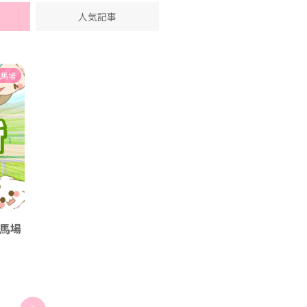
人気記事
競馬場
・馬場