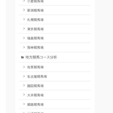
小倉競馬場
新潟競馬場
札幌競馬場
東京競馬場
福島競馬場
阪神競馬場
地方競馬コース分析
佐賀競馬場
名古屋競馬場
園田競馬場
大井競馬場
姫路競馬場