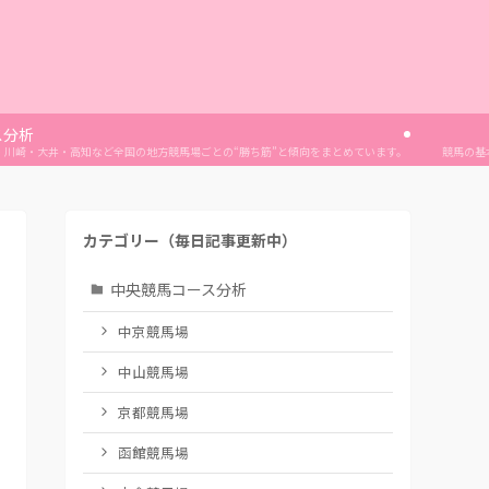
ス分析
川崎・大井・高知など全国の地方競馬場ごとの“勝ち筋”と傾向をまとめています。
競馬の基
カテゴリー（毎日記事更新中）
中央競馬コース分析
中京競馬場
中山競馬場
京都競馬場
函館競馬場