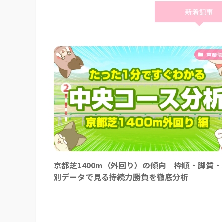
新着記事
京都
京都芝1400m（外回り）の傾向｜枠順・脚質
別データで見る持続力勝負を徹底分析