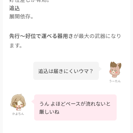
追込
展開依存。
先行〜好位で運べる器用さ
が最大の武器になり
ます。
追込は届きにくいウマ？
うーたん
うん よほどペースが流れないと
厳しいね
かよちん