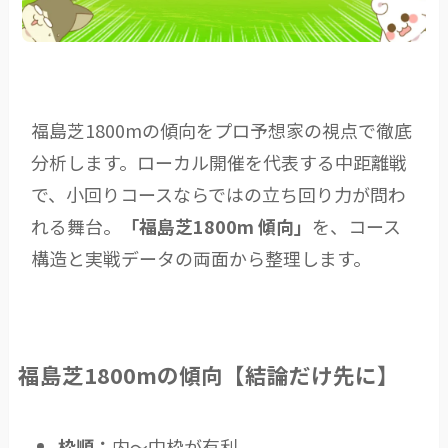
福島芝1800mの傾向をプロ予想家の視点で徹底
分析します。ローカル開催を代表する中距離戦
で、小回りコースならではの立ち回り力が問わ
れる舞台。
「福島芝1800m 傾向」
を、コース
構造と実戦データの両面から整理します。
福島芝1800mの傾向【結論だけ先に】
枠順：
内〜中枠が有利。