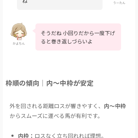
ね
うーたん
そうだね 小回りだから一度下げ
ると巻き返しづらいよ
かよちん
枠順の傾向｜内〜中枠が安定
外を回される距離ロスが響きやすく、
内〜中枠
からスムーズに運べる馬が有利です。
内枠：
ロスなく立ち回れれば理想。