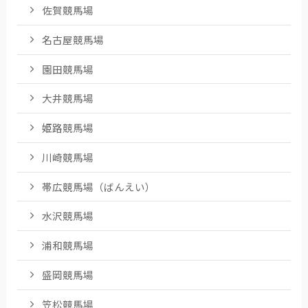
佐賀競馬場
名古屋競馬場
園田競馬場
大井競馬場
姫路競馬場
川崎競馬場
帯広競馬場（ばんえい）
水沢競馬場
浦和競馬場
盛岡競馬場
笠松競馬場