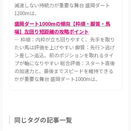
減速しない持続力が重要な舞台 盛岡ダート
1200mは、
盛岡ダート1000mの傾向【枠順・脚質・馬
場】左回り短距離の攻略ポイント
— 枠順：内枠が立ち回りやすく、先手を取り
たい馬は評価を上げやすい 脚質：先行＞逃げ
＞差し＞追込、前のポジションを取れるタイ
プが軸になりやすい 総合評価：スタート直後
の加速力と、最後までスピードを維持できる
かが重要な舞台 盛岡ダート1000mは、
同じタグの記事一覧