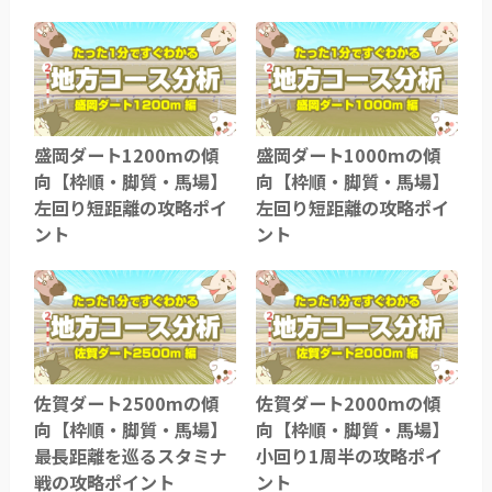
盛岡ダート1200mの傾
盛岡ダート1000mの傾
向【枠順・脚質・馬場】
向【枠順・脚質・馬場】
左回り短距離の攻略ポイ
左回り短距離の攻略ポイ
ント
ント
佐賀ダート2500mの傾
佐賀ダート2000mの傾
向【枠順・脚質・馬場】
向【枠順・脚質・馬場】
最長距離を巡るスタミナ
小回り1周半の攻略ポイ
戦の攻略ポイント
ント