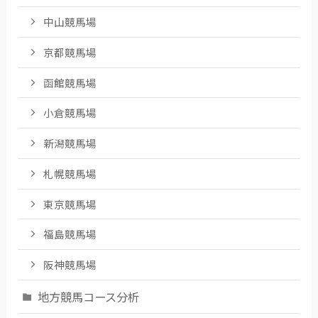
中山競馬場
京都競馬場
函館競馬場
小倉競馬場
新潟競馬場
札幌競馬場
東京競馬場
福島競馬場
阪神競馬場
地方競馬コース分析