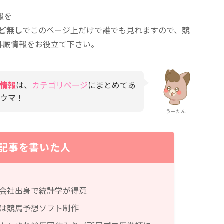
報を
ど無し
でこのページ上だけで誰でも見れますので、競
外厩情報をお役立て下さい。
情報
は、
カテゴリページ
にまとめてあ
ウマ！
うーたん
記事を書いた人
会社出身で統計学が得意
は競馬予想ソフト制作