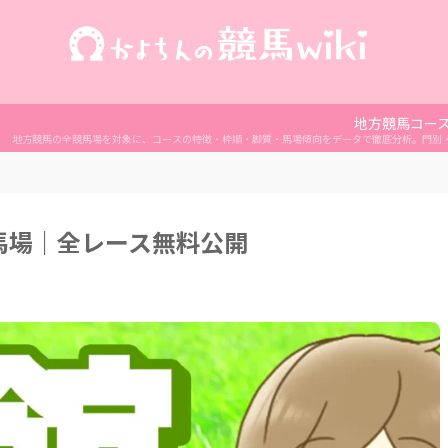
地方競馬コー
地方競馬の全競馬場を対象に、コースの特徴・枠順・脚質・馬場傾向をデータで徹底分析。門別・
競馬場｜全レース無料公開