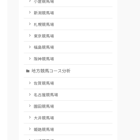
小倉競馬場
新潟競馬場
札幌競馬場
東京競馬場
福島競馬場
阪神競馬場
地方競馬コース分析
佐賀競馬場
名古屋競馬場
園田競馬場
大井競馬場
姫路競馬場