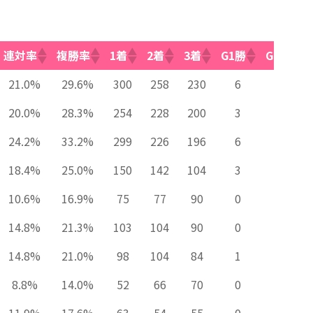
連対率
複勝率
1着
2着
3着
G1勝
G2勝
連対率
複勝率
1着
2着
3着
G1勝
G2勝
21.0%
29.6%
300
258
230
6
8
20.0%
28.3%
254
228
200
3
2
24.2%
33.2%
299
226
196
6
7
18.4%
25.0%
150
142
104
3
2
10.6%
16.9%
75
77
90
0
0
14.8%
21.3%
103
104
90
0
0
14.8%
21.0%
98
104
84
1
1
8.8%
14.0%
52
66
70
0
0