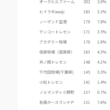
オークヒルファーム
202
2.0%
ヒイラギawaji
183
3.3%
ノーザンＦ空港
179
7.8%
テンコートレセン
171
3.5%
アカデミー牧場
170
1.8%
信楽牧場（滋賀県）
163
4.3%
井ノ岡トレセン
148
4.1%
千代田牧場(千葉県)
145
5.5%
小松トレセン
141
1.4%
ノルマンディ小野町
137
0.7%
名張ホースランドＰ
131
7.6%