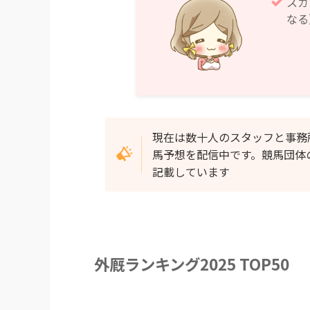
スカ
なる
現在は数十人のスタッフと事務
馬予想を配信中です。競馬団体
記載しています
外厩ランキング2025 TOP50