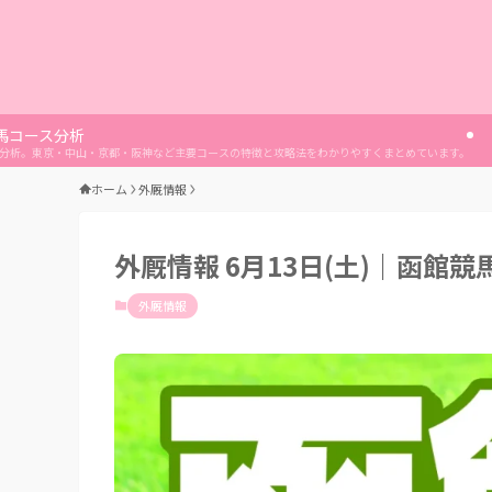
馬コース分析
で分析。東京・中山・京都・阪神など主要コースの特徴と攻略法をわかりやすくまとめています。
ホーム
外厩情報
外厩情報 6月13日(土)｜函館
外厩情報