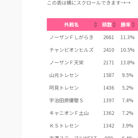
この表は横にスクロールできます→→
外厩名
頭数
勝率
外厩名
頭数
勝率
ノーザンＦしがらき
2661
11.3%
チャンピオンヒルズ
2410
10.5%
ノーザンＦ天栄
2171
13.8%
山元トレセン
1587
9.5%
阿見トレセン
1436
5.2%
宇治田原優駿Ｓ
1397
7.4%
キャニオンＦ土山
1362
7.2%
ＫＳトレセン
1342
3.9%