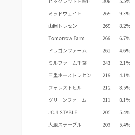
ビッグレッドＦ鉾田
308
5.5%
ミッドウェイＦ
269
9.3%
山岡トレセン
269
8.2%
Tomorrow Farm
269
6.7%
ドラゴンファーム
261
4.6%
ミルファーム千葉
243
2.1%
三重ホーストレセン
219
4.1%
フォレストヒル
212
8.5%
グリーンファーム
211
8.1%
JOJI STABLE
205
5.4%
大瀧ステーブル
203
5.4%