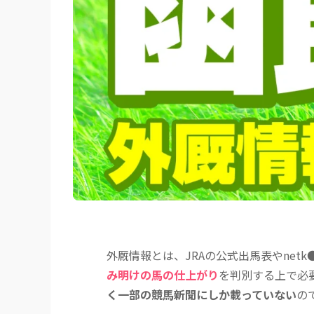
外厩情報とは、JRAの公式出馬表やnet
み明けの馬の仕上がり
を判別する上で必
く一部の競馬新聞にしか載っていない
の