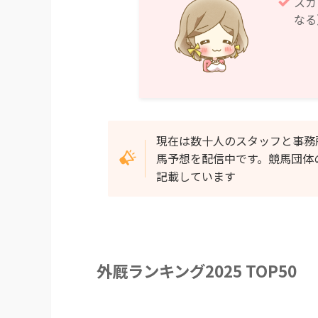
スカ
なる
現在は数十人のスタッフと事務
馬予想を配信中です。競馬団体
記載しています
外厩ランキング2025 TOP50