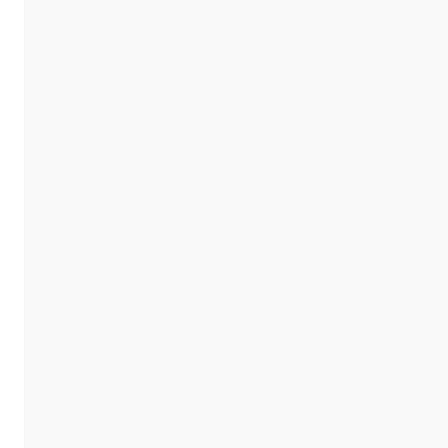
1
1
0
0
3
2
0
0
0
0
1