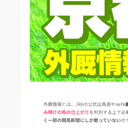
外厩情報とは、JRAの公式出馬表やnet
み明けの馬の仕上がり
を判別する上で必
く一部の競馬新聞にしか載っていない
の