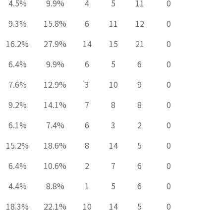
4.5%
9.9%
4
5
11
0
0
9.3%
15.8%
6
11
12
0
0
16.2%
27.9%
14
15
21
0
0
6.4%
9.9%
6
5
6
0
0
7.6%
12.9%
3
10
9
0
0
9.2%
14.1%
7
8
8
0
0
6.1%
7.4%
6
3
2
0
0
15.2%
18.6%
8
14
5
0
0
6.4%
10.6%
2
7
6
0
0
4.4%
8.8%
1
5
6
0
0
18.3%
22.1%
10
14
5
0
0