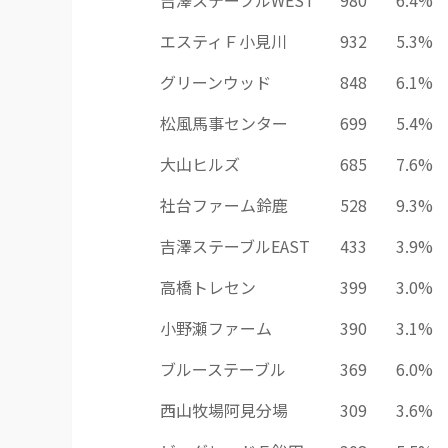
吉澤ステーブルWEST
980
6.4%
エスティＦ小見川
932
5.3%
グリーンウッド
848
6.1%
松風馬事センター
699
5.4%
大山ヒルズ
685
7.6%
社台ファーム鈴鹿
528
9.3%
吉澤ステーブルEAST
433
3.9%
高橋トレセン
399
3.0%
小野瀬ファーム
390
3.1%
ブルーステーブル
369
6.0%
西山牧場阿見分場
309
3.6%