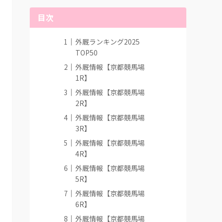
目次
外厩ランキング2025
TOP50
外厩情報【京都競馬場
1R】
外厩情報【京都競馬場
2R】
外厩情報【京都競馬場
3R】
外厩情報【京都競馬場
4R】
外厩情報【京都競馬場
5R】
外厩情報【京都競馬場
6R】
外厩情報【京都競馬場