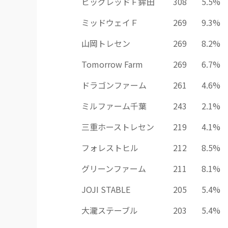
ビッグレッドＦ鉾田
308
5.5%
ミッドウェイＦ
269
9.3%
山岡トレセン
269
8.2%
Tomorrow Farm
269
6.7%
ドラゴンファーム
261
4.6%
ミルファーム千葉
243
2.1%
三重ホーストレセン
219
4.1%
フォレストヒル
212
8.5%
グリーンファーム
211
8.1%
JOJI STABLE
205
5.4%
大瀧ステーブル
203
5.4%