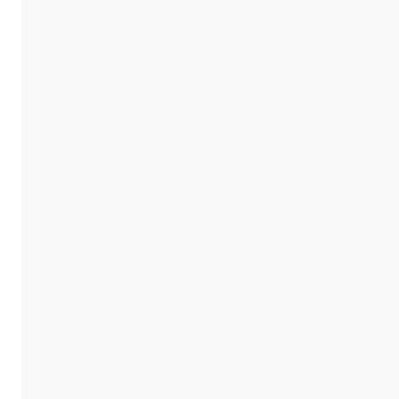
0
0
1
0
0
0
0
0
0
0
0