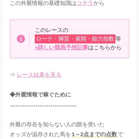
この外厩情報の基礎知識は
コチラ
から
このレースの
ローテ・脚質・展開・能力指数
等
»詳しい競馬予想記事
はこちらから
⇒
レース結果を見る
◆外厩情報で稼ぐために
………………………………
外厩の存在を知らない人の隙を突いた
オッズが温存された馬を
1～2点までの点数
で