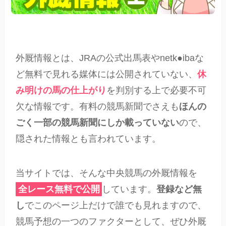
外厩情報とは、JRAの公式出馬表やnetk●ibaな
ど無料で見れる媒体には公開されていない、
休
み明けの馬の仕上がり
を判別する上で必要不可
欠な情報です。有料の競馬新聞でさえも
ほんの
ごく一部の競馬新聞にしか載っていない
ので、
隠された情報とも言われています。
当サイトでは、そんな中央競馬の外厩情報を
全レース無料で公開
しています。
登録など無
し
でこのページ上だけで誰でも見れますので、
競馬予想の一つのファクターとして、ぜひ外厩