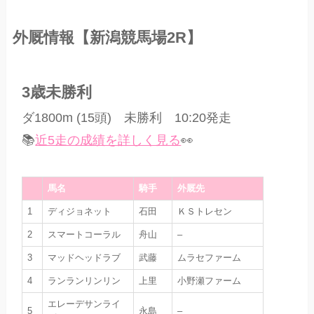
外厩情報【新潟競馬場2R】
3歳未勝利
ダ1800m (15頭) 未勝利 10:20発走
📚
近5走の成績を詳しく見る
👀
馬名
騎手
外厩先
1
ディジョネット
石田
ＫＳトレセン
2
スマートコーラル
舟山
–
3
マッドヘッドラブ
武藤
ムラセファーム
4
ランランリンリン
上里
小野瀬ファーム
エレーデサンライ
5
永島
–