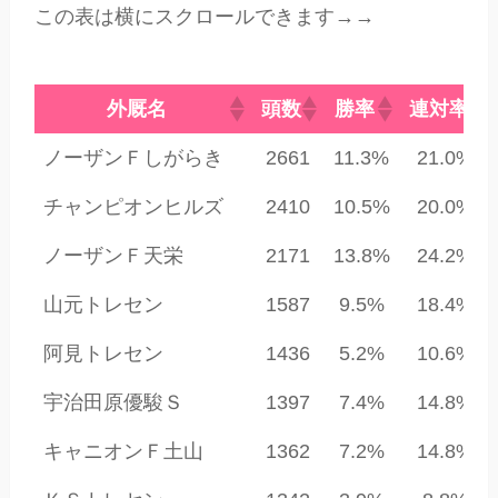
この表は横にスクロールできます→→
外厩名
頭数
勝率
連対率
外厩名
頭数
勝率
連対率
ノーザンＦしがらき
2661
11.3%
21.0%
チャンピオンヒルズ
2410
10.5%
20.0%
ノーザンＦ天栄
2171
13.8%
24.2%
山元トレセン
1587
9.5%
18.4%
阿見トレセン
1436
5.2%
10.6%
宇治田原優駿Ｓ
1397
7.4%
14.8%
キャニオンＦ土山
1362
7.2%
14.8%