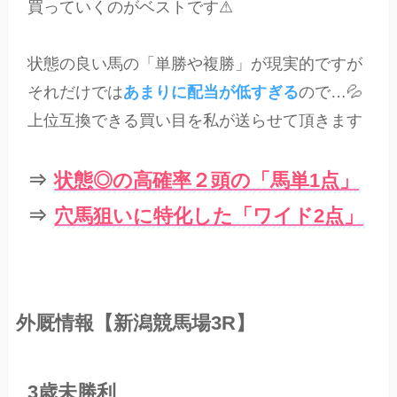
買っていくのがベストです⚠
状態の良い馬の「単勝や複勝」が現実的ですが
それだけでは
あまりに配当が低すぎる
ので…💦
上位互換できる買い目を私が送らせて頂きます
⇒
状態◎の高確率２頭の「馬単1点」
⇒
穴馬狙いに特化した「ワイド2点」
外厩情報【新潟競馬場3R】
3歳未勝利