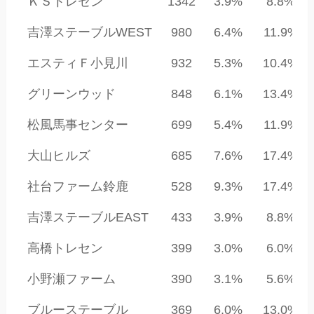
ＫＳトレセン
1342
3.9%
8.8%
吉澤ステーブルWEST
980
6.4%
11.9%
エスティＦ小見川
932
5.3%
10.4%
グリーンウッド
848
6.1%
13.4%
松風馬事センター
699
5.4%
11.9%
大山ヒルズ
685
7.6%
17.4%
社台ファーム鈴鹿
528
9.3%
17.4%
吉澤ステーブルEAST
433
3.9%
8.8%
高橋トレセン
399
3.0%
6.0%
小野瀬ファーム
390
3.1%
5.6%
ブルーステーブル
369
6.0%
13.0%