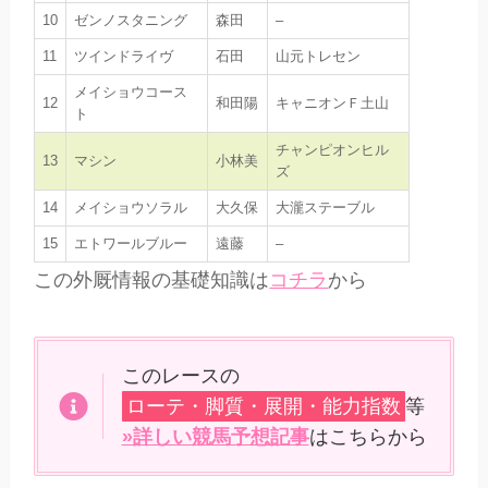
10
ゼンノスタニング
森田
–
11
ツインドライヴ
石田
山元トレセン
メイショウコース
12
和田陽
キャニオンＦ土山
ト
チャンピオンヒル
13
マシン
小林美
ズ
14
メイショウソラル
大久保
大瀧ステーブル
15
エトワールブルー
遠藤
–
この外厩情報の基礎知識は
コチラ
から
このレースの
ローテ・脚質・展開・能力指数
等
»詳しい競馬予想記事
はこちらから