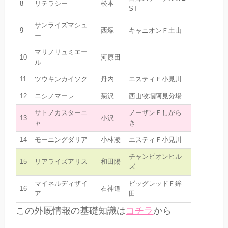
8
リテラシー
松本
ST
サンライズマシュ
9
西塚
キャニオンＦ土山
ー
マリノリュミエー
10
河原田
–
ル
11
ツウキンカイソク
丹内
エスティＦ小見川
12
ニシノマーレ
菊沢
西山牧場阿見分場
サトノカスターニ
ノーザンＦしがら
13
小沢
ャ
き
14
モーニングダリア
小林凌
エスティＦ小見川
チャンピオンヒル
15
リアライズアリス
和田陽
ズ
マイネルディザイ
ビッグレッドＦ鉾
16
石神道
ア
田
この外厩情報の基礎知識は
コチラ
から