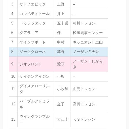
3
サトノエピック
上野
–
4
コレペティトール
井上
–
5
トゥラッタッタ
五十嵐
相川トレセン
6
グアラニア
伴
松風馬事センター
7
ゲインサポート
中村
キャニオンＦ土山
8
ジーククローネ
草野
ノーザンＦ天栄
ノーザンＦしがら
9
ジオフロント
鷲頭
き
10
ケイテンアイジン
小坂
–
ダイスアローリン
11
小牧加
山元トレセン
グ
パープルアドミラ
12
金子
高橋トレセン
ル
ウイングランブル
13
大江圭
ＫＳトレセン
ー