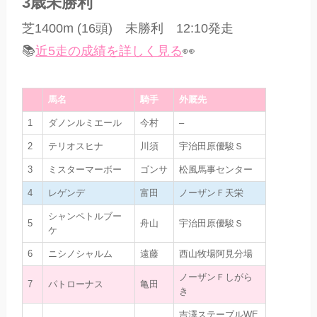
3歳未勝利
芝1400m (16頭) 未勝利 12:10発走
📚
近5走の成績を詳しく見る
👀
馬名
騎手
外厩先
1
ダノンルミエール
今村
–
2
テリオスヒナ
川須
宇治田原優駿Ｓ
3
ミスターマーボー
ゴンサ
松風馬事センター
4
レゲンデ
富田
ノーザンＦ天栄
シャンペトルブー
5
舟山
宇治田原優駿Ｓ
ケ
6
ニシノシャルム
遠藤
西山牧場阿見分場
ノーザンＦしがら
7
パトローナス
亀田
き
吉澤ステーブルWE