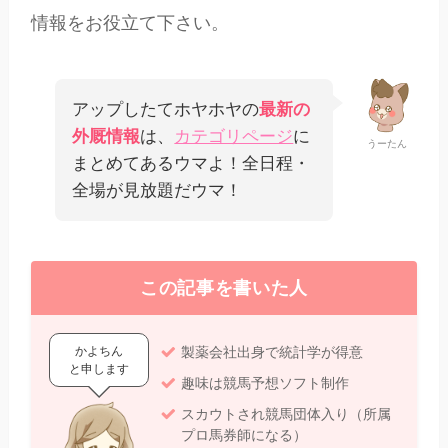
情報をお役立て下さい。
アップしたてホヤホヤの
最新の
外厩情報
は、
カテゴリページ
に
うーたん
まとめてあるウマよ！全日程・
全場が見放題だウマ！
この記事を書いた人
かよちん
製薬会社出身で統計学が得意
と申します
趣味は競馬予想ソフト制作
スカウトされ競馬団体入り（所属
プロ馬券師になる）