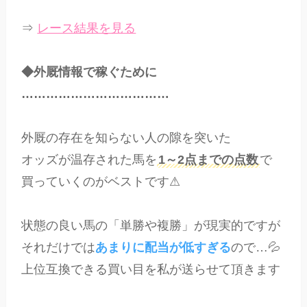
⇒
レース結果を見る
◆外厩情報で稼ぐために
………………………………
外厩の存在を知らない人の隙を突いた
オッズが温存された馬を
1～2点までの点数
で
買っていくのがベストです⚠
状態の良い馬の「単勝や複勝」が現実的ですが
それだけでは
あまりに配当が低すぎる
ので…💦
上位互換できる買い目を私が送らせて頂きます