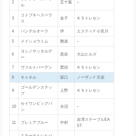
2
五十嵐
–
ル
コトブキヘスペラ
3
金子
ＫＳトレセン
ス
4
バンデルオーラ
伴
エスティＦ小見川
5
メイショウトム
難波
–
ヨシノヤッタルデ
6
黒岩
大山ヒルズ
ー
7
ヴァルトバーデン
鷲頭
ＫＳトレセン
8
キャネル
坂口
ノーザンＦ天栄
ゴールデンステッ
9
上野
ＫＳトレセン
プ
セイウンビッグバ
10
水沼
–
ン
吉澤ステーブルEA
11
プレミアブルー
中村
ST
エターナルシルバ