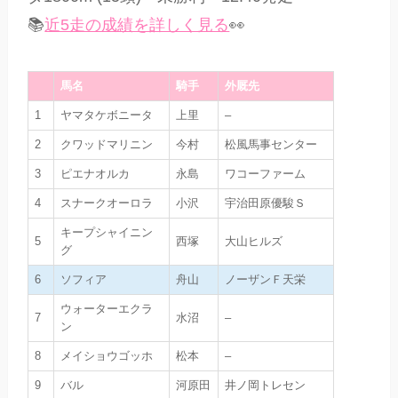
📚
近5走の成績を詳しく見る
👀
馬名
騎手
外厩先
1
ヤマタケボニータ
上里
–
2
クワッドマリニン
今村
松風馬事センター
3
ピエナオルカ
永島
ワコーファーム
4
スナークオーロラ
小沢
宇治田原優駿Ｓ
キープシャイニン
5
西塚
大山ヒルズ
グ
6
ソフィア
舟山
ノーザンＦ天栄
ウォーターエクラ
7
水沼
–
ン
8
メイショウゴッホ
松本
–
9
バル
河原田
井ノ岡トレセン