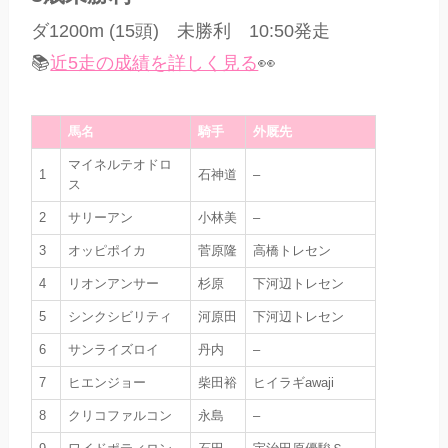
ダ1200m (15頭) 未勝利 10:50発走
📚
近5走の成績を詳しく見る
👀
馬名
騎手
外厩先
マイネルテオドロ
1
石神道
–
ス
2
サリーアン
小林美
–
3
オッピポイカ
菅原隆
高橋トレセン
4
リオンアンサー
杉原
下河辺トレセン
5
シンクシビリティ
河原田
下河辺トレセン
6
サンライズロイ
丹内
–
7
ヒエンジョー
柴田裕
ヒイラギawaji
8
クリコファルコン
永島
–