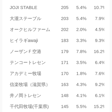
JOJI STABLE
205
5.4%
10.7%
大瀧ステーブル
203
5.4%
7.9%
オークヒルファーム
202
2.0%
4.5%
ヒイラギawaji
183
3.3%
9.3%
ノーザンＦ空港
179
7.8%
16.2%
テンコートレセン
171
3.5%
6.4%
アカデミー牧場
170
1.8%
7.6%
信楽牧場（滋賀県）
163
4.3%
9.2%
井ノ岡トレセン
148
4.1%
6.1%
千代田牧場(千葉県)
145
5.5%
15.2%