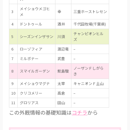
メイショウメゴヒ
3
幸
三重ホーストレセン
メ
4
ドントゥール
酒井
千代田牧場(千葉県)
チャンピオンヒル
5
シーズンインザサン
川須
ズ
6
ローゾフィア
渡辺竜
–
7
ミルボナー
武豊
–
ノーザンＦしがら
8
スマイルガーデン
鮫島駿
き
9
メイショウマグナ
太宰
キャニオンＦ土山
10
クリコメリー
高倉
–
11
グロリアス
田山
–
この外厩情報の基礎知識は
コチラ
から