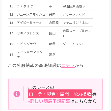
11
ユナダイヤ
幸
宇治田原優駿Ｓ
12
ジューンスマッシュ
丹内
グリーンウッド
13
アイビーミャーオ
角田和
キャニオンＦ土山
吉澤ステーブルWES
14
ザキノフレンズ
田山
T
15
リビングラヴ
藤懸
グリーンウッド
メイショウマドン
16
高倉
–
ナ
この外厩情報の基礎知識は
コチラ
から
このレースの
ローテ・脚質・展開・能力指数
等
»詳しい競馬予想記事
はこちらから