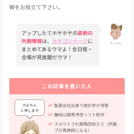
報をお役立て下さい。
アップしたてホヤホヤの
最新の
外厩情報
は、
カテゴリページ
に
うーたん
まとめてあるウマよ！全日程・
全場が見放題だウマ！
この記事を書いた人
かよちん
製薬会社出身で統計学が得意
と申します
趣味は競馬予想ソフト制作
スカウトされ競馬団体入り（所属
プロ馬券師になる）