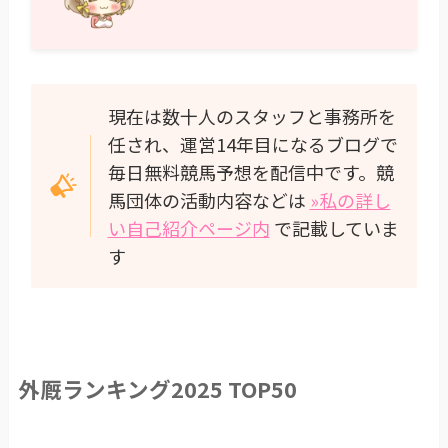
現在は数十人のスタッフと事務所を
任され、運営14年目になるブログで
毎日無料競馬予想を配信中です。競
馬団体の活動内容などは
»私の詳し
い自己紹介ページ内
で記載していま
す
外厩ランキング2025 TOP50