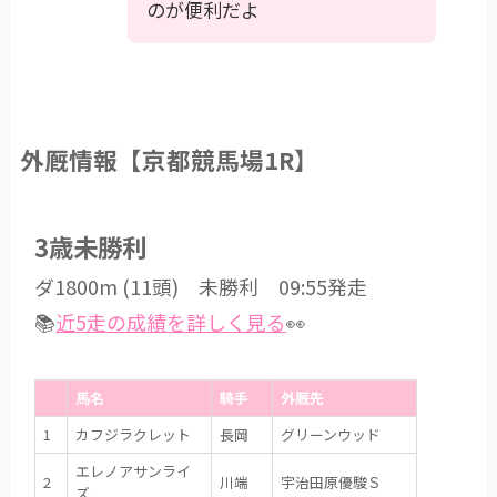
のが便利だよ
外厩情報【京都競馬場1R】
3歳未勝利
ダ1800m (11頭) 未勝利 09:55発走
📚
近5走の成績を詳しく見る
👀
馬名
騎手
外厩先
1
カフジラクレット
長岡
グリーンウッド
エレノアサンライ
2
川端
宇治田原優駿Ｓ
ズ