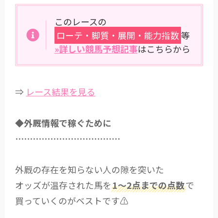
このレースの
ローテ・脚質・展開・能力指数
等
»詳しい競馬予想記事
はこちらから
⇒
レース結果を見る
◆外厩情報で稼ぐために
………………………………
外厩の存在を知らない人の隙を突いた
オッズが温存された馬を
1～2点までの点数
で
買っていくのがベストです⚠