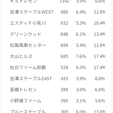
ＫＳトレセン
1342
3.9%
8.8%
吉澤ステーブルWEST
980
6.4%
11.9%
エスティＦ小見川
932
5.3%
10.4%
グリーンウッド
848
6.1%
13.4%
松風馬事センター
699
5.4%
11.9%
大山ヒルズ
685
7.6%
17.4%
社台ファーム鈴鹿
528
9.3%
17.4%
吉澤ステーブルEAST
433
3.9%
8.8%
高橋トレセン
399
3.0%
6.0%
小野瀬ファーム
390
3.1%
5.6%
ブルーステーブル
369
6.0%
13.0%