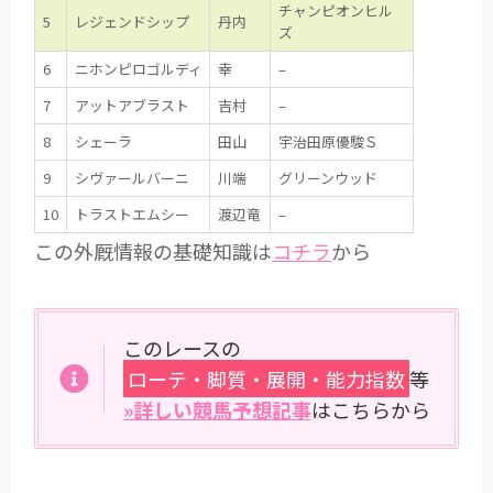
チャンピオンヒル
5
レジェンドシップ
丹内
ズ
6
ニホンピロゴルディ
幸
–
7
アットアブラスト
吉村
–
8
シェーラ
田山
宇治田原優駿Ｓ
9
シヴァールバーニ
川端
グリーンウッド
10
トラストエムシー
渡辺竜
–
この外厩情報の基礎知識は
コチラ
から
このレースの
ローテ・脚質・展開・能力指数
等
»詳しい競馬予想記事
はこちらから