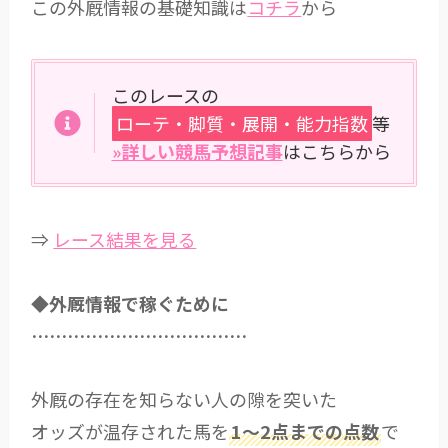
この外厩情報の基礎知識は
コチラ
から
このレースの
ローテ・脚質・展開・能力指数
等
»詳しい競馬予想記事
はこちらから
⇒
レース結果を見る
◆外厩情報で稼ぐために
………………………………
外厩の存在を知らない人の隙を突いた
オッズが温存された馬を
1～2点までの点数
で