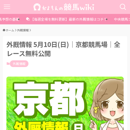
馬予想の基礎
【毎週全場を無料更新】最新の外厩情報はコチラ
中央競馬
ホーム
外厩情報
外厩情報 5月10日(日)｜京都競馬場｜全
レース無料公開
外厩情報