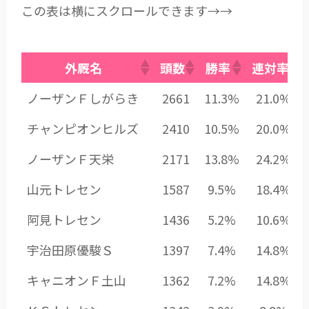
この表は横にスクロールできます→→
外厩名
頭数
勝率
連対率
外厩名
頭数
勝率
連対率
ノーザンＦしがらき
2661
11.3%
21.0%
チャンピオンヒルズ
2410
10.5%
20.0%
ノーザンＦ天栄
2171
13.8%
24.2%
山元トレセン
1587
9.5%
18.4%
阿見トレセン
1436
5.2%
10.6%
宇治田原優駿Ｓ
1397
7.4%
14.8%
キャニオンＦ土山
1362
7.2%
14.8%