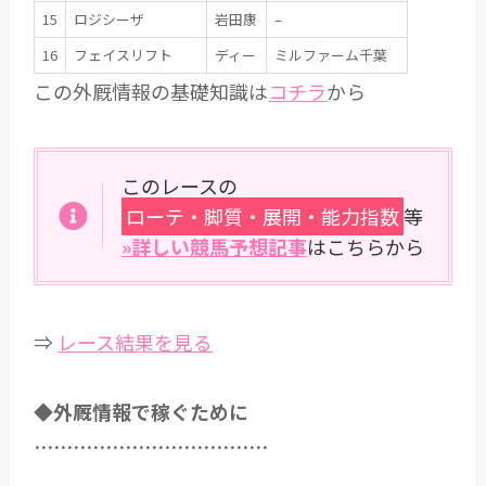
15
ロジシーザ
岩田康
–
16
フェイスリフト
ディー
ミルファーム千葉
この外厩情報の基礎知識は
コチラ
から
このレースの
ローテ・脚質・展開・能力指数
等
»詳しい競馬予想記事
はこちらから
⇒
レース結果を見る
◆外厩情報で稼ぐために
………………………………