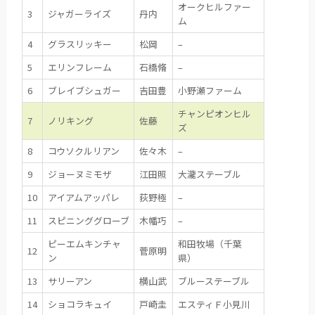
オークヒルファー
3
ジャガーライズ
丹内
ム
4
グラスリッキー
松岡
–
5
エリンフレーム
石橋脩
–
6
ブレイブシュガー
吉田豊
小野瀬ファーム
チャンピオンヒル
7
ノリキング
佐藤
ズ
8
コウソクルリアン
佐々木
–
9
ジョーヌミモザ
江田照
大瀧ステーブル
10
アイアムアッパレ
荻野極
–
11
スピニンググローブ
木幡巧
–
ピーエムキンチャ
和田牧場（千葉
12
菅原明
ン
県）
13
サリーアン
横山武
ブルーステーブル
14
ショコラキュイ
戸崎圭
エスティＦ小見川