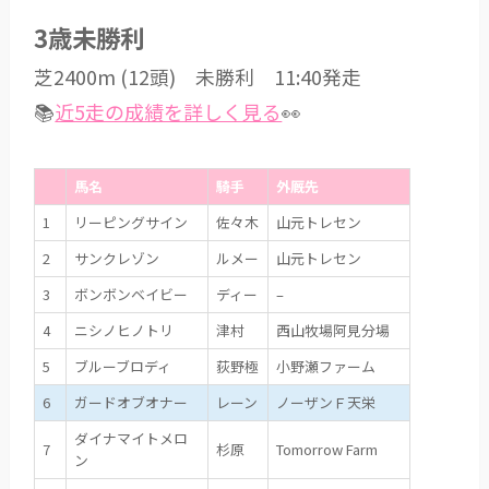
3歳未勝利
芝2400m (12頭) 未勝利 11:40発走
📚
近5走の成績を詳しく見る
👀
馬名
騎手
外厩先
1
リーピングサイン
佐々木
山元トレセン
2
サンクレゾン
ルメー
山元トレセン
3
ボンボンベイビー
ディー
–
4
ニシノヒノトリ
津村
西山牧場阿見分場
5
ブルーブロディ
荻野極
小野瀬ファーム
6
ガードオブオナー
レーン
ノーザンＦ天栄
ダイナマイトメロ
7
杉原
Tomorrow Farm
ン