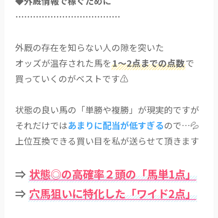
◆外厩情報で稼ぐために
………………………………
外厩の存在を知らない人の隙を突いた
オッズが温存された馬を
1～2点までの点数
で
買っていくのがベストです⚠
状態の良い馬の「単勝や複勝」が現実的ですが
それだけでは
あまりに配当が低すぎる
ので…💦
上位互換できる買い目を私が送らせて頂きます
⇒
状態◎の高確率２頭の「馬単1点」
⇒
穴馬狙いに特化した「ワイド2点」