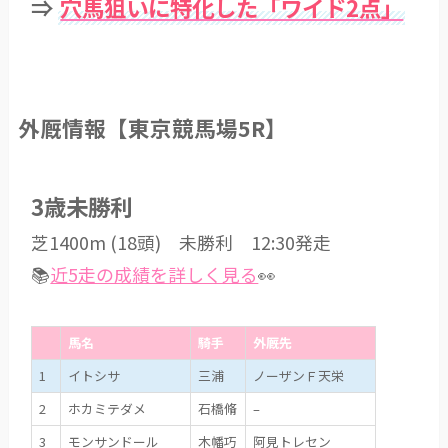
⇒
穴馬狙いに特化した「ワイド2点」
外厩情報【東京競馬場5R】
3歳未勝利
芝1400m (18頭) 未勝利 12:30発走
📚
近5走の成績を詳しく見る
👀
馬名
騎手
外厩先
1
イトシサ
三浦
ノーザンＦ天栄
2
ホカミテダメ
石橋脩
–
3
モンサンドール
木幡巧
阿見トレセン