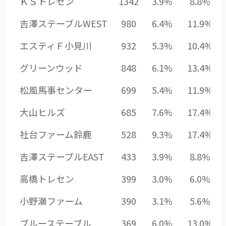
ＫＳトレセン
1342
3.9%
8.8%
吉澤ステーブルWEST
980
6.4%
11.9%
エスティＦ小見川
932
5.3%
10.4%
グリーンウッド
848
6.1%
13.4%
松風馬事センター
699
5.4%
11.9%
大山ヒルズ
685
7.6%
17.4%
社台ファーム鈴鹿
528
9.3%
17.4%
吉澤ステーブルEAST
433
3.9%
8.8%
高橋トレセン
399
3.0%
6.0%
小野瀬ファーム
390
3.1%
5.6%
ブルーステーブル
369
6.0%
13.0%