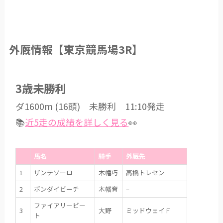
外厩情報【東京競馬場3R】
3歳未勝利
ダ1600m (16頭) 未勝利 11:10発走
📚
近5走の成績を詳しく見る
👀
馬名
騎手
外厩先
1
ザンテソーロ
木幡巧
高橋トレセン
2
ボンダイビーチ
木幡育
–
ファイアリービー
3
大野
ミッドウェイＦ
ト