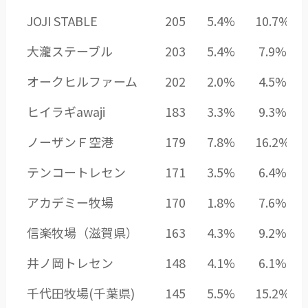
JOJI STABLE
205
5.4%
10.7%
大瀧ステーブル
203
5.4%
7.9%
オークヒルファーム
202
2.0%
4.5%
ヒイラギawaji
183
3.3%
9.3%
ノーザンＦ空港
179
7.8%
16.2%
テンコートレセン
171
3.5%
6.4%
アカデミー牧場
170
1.8%
7.6%
信楽牧場（滋賀県）
163
4.3%
9.2%
井ノ岡トレセン
148
4.1%
6.1%
千代田牧場(千葉県)
145
5.5%
15.2%