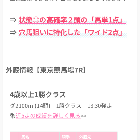
⇒
状態◎の高確率２頭の「馬単1点」
⇒
穴馬狙いに特化した「ワイド2点」
外厩情報【東京競馬場7R】
4歳以上1勝クラス
ダ2100m (14頭) 1勝クラス 13:30発走
📚
近5走の成績を詳しく見る
👀
馬名
騎手
外厩先