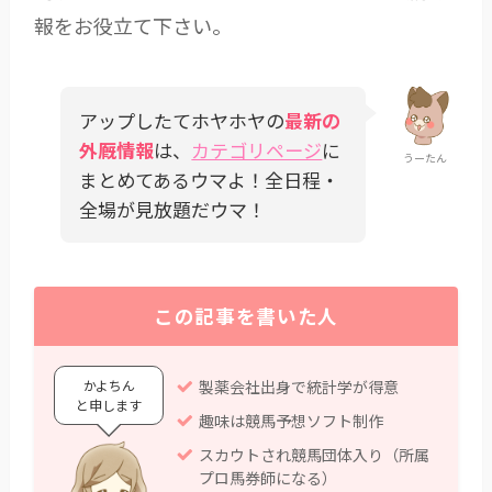
報をお役立て下さい。
アップしたてホヤホヤの
最新の
外厩情報
は、
カテゴリページ
に
うーたん
まとめてあるウマよ！全日程・
全場が見放題だウマ！
この記事を書いた人
かよちん
製薬会社出身で統計学が得意
と申します
趣味は競馬予想ソフト制作
スカウトされ競馬団体入り（所属
プロ馬券師になる）