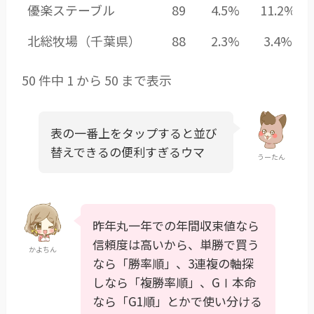
優楽ステーブル
89
4.5%
11.2%
北総牧場（千葉県）
88
2.3%
3.4%
50 件中 1 から 50 まで表示
表の一番上をタップすると並び
替えできるの便利すぎるウマ
うーたん
昨年丸一年での年間収束値なら
信頼度は高いから、単勝で買う
かよちん
なら「勝率順」、3連複の軸探
しなら「複勝率順」、GⅠ本命
なら「G1順」とかで使い分ける