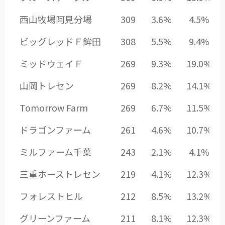
西山牧場阿見分場
309
3.6%
4.5%
ビッグレッドＦ鉾田
308
5.5%
9.4%
ミッドウェイＦ
269
9.3%
19.0%
山岡トレセン
269
8.2%
14.1%
Tomorrow Farm
269
6.7%
11.5%
ドラゴンファーム
261
4.6%
10.7%
ミルファーム千葉
243
2.1%
4.1%
三重ホーストレセン
219
4.1%
12.3%
フォレストヒル
212
8.5%
13.2%
グリーンファーム
211
8.1%
12.3%