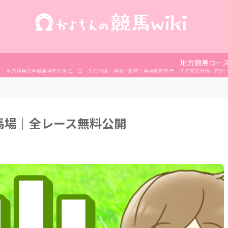
地方競馬コー
地方競馬の全競馬場を対象に、コースの特徴・枠順・脚質・馬場傾向をデータで徹底分析。門別・
競馬場｜全レース無料公開