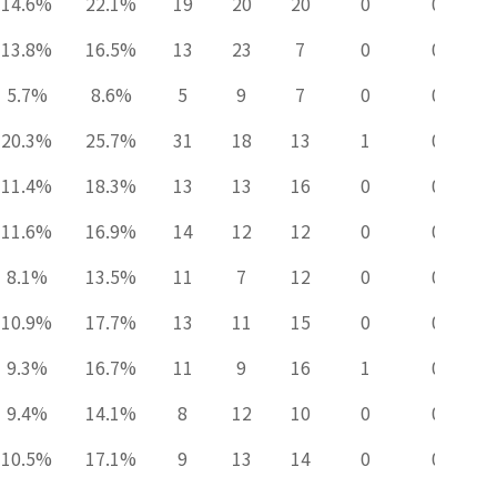
14.6%
22.1%
19
20
20
0
0
13.8%
16.5%
13
23
7
0
0
5.7%
8.6%
5
9
7
0
0
20.3%
25.7%
31
18
13
1
0
11.4%
18.3%
13
13
16
0
0
11.6%
16.9%
14
12
12
0
0
8.1%
13.5%
11
7
12
0
0
10.9%
17.7%
13
11
15
0
0
9.3%
16.7%
11
9
16
1
0
9.4%
14.1%
8
12
10
0
0
10.5%
17.1%
9
13
14
0
0