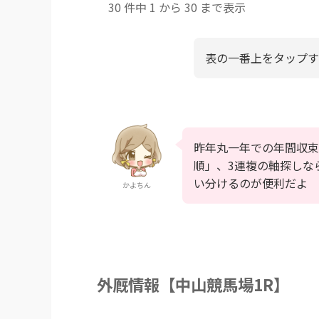
30 件中 1 から 30 まで表示
表の一番上をタップす
昨年丸一年での年間収束
順」、3連複の軸探しな
い分けるのが便利だよ
かよちん
外厩情報【中山競馬場1R】