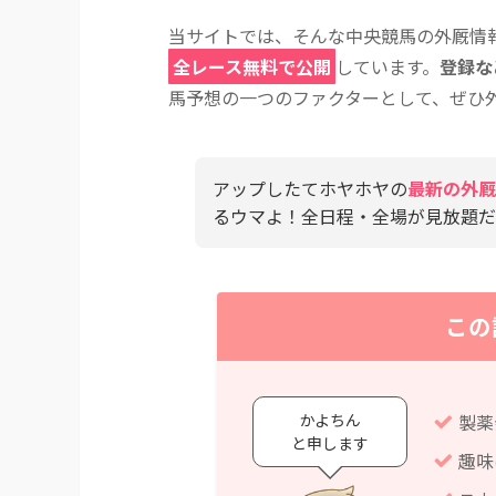
当サイトでは、そんな中央競馬の外厩情
全レース無料で公開
しています。
登録な
馬予想の一つのファクターとして、ぜひ
アップしたてホヤホヤの
最新の外厩
るウマよ！全日程・全場が見放題だ
この
かよちん
製薬
と申します
趣味