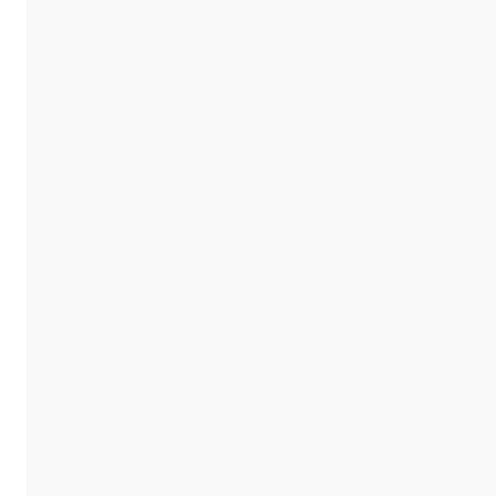
0
0
0
0
0
0
1
3
0
0
0