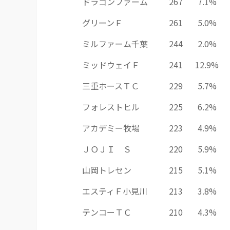
ドラゴンファーム
267
7.1%
グリーンＦ
261
5.0%
ミルファーム千葉
244
2.0%
ミッドウェイＦ
241
12.9%
三重ホースＴＣ
229
5.7%
フォレストヒル
225
6.2%
アカデミー牧場
223
4.9%
ＪＯＪＩ Ｓ
220
5.9%
山岡トレセン
215
5.1%
エスティＦ小見川
213
3.8%
テンコーＴＣ
210
4.3%