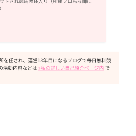
ウトされ競馬団体入り（所属プロ馬券師に
）
所を任され、運営13年目になるブログで毎日無料競
の活動内容などは
»私の詳しい自己紹介ページ内
で