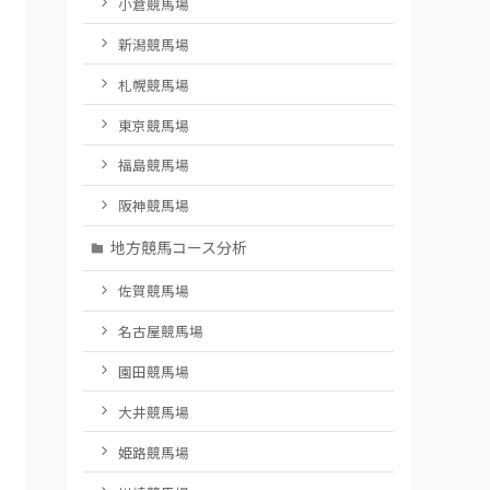
小倉競馬場
新潟競馬場
札幌競馬場
東京競馬場
福島競馬場
阪神競馬場
地方競馬コース分析
佐賀競馬場
名古屋競馬場
園田競馬場
大井競馬場
姫路競馬場