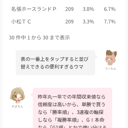
名張ホースランドＰ
209
3.8%
6.7%
小松ＴＣ
209
3.3%
7.7%
30 件中 1 から 30 まで表示
表の一番上をタップすると並び
替えできるの便利すぎるウマ
うーたん
昨年丸一年での年間収束値なら
信頼度は高いから、単勝で買う
かよちん
なら「勝率順」、3連複の軸探
しなら「複勝率順」、GⅠ本命
なら「G1順」とかで使い分ける