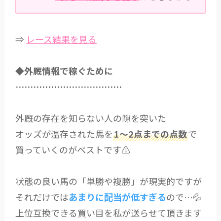
⇒
レース結果を見る
◆外厩情報で稼ぐために
………………………………
外厩の存在を知らない人の隙を突いた
オッズが温存された馬を
1～2点までの点数
で
買っていくのがベストです⚠
状態の良い馬の「単勝や複勝」が現実的ですが
それだけでは
あまりに配当が低すぎる
ので…💦
上位互換できる買い目を私が送らせて頂きます