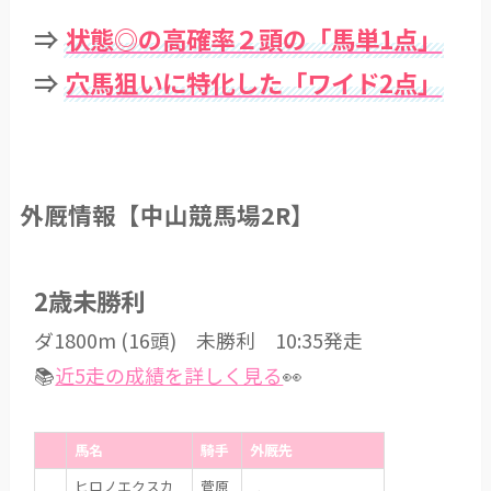
⇒
状態◎の高確率２頭の「馬単1点」
⇒
穴馬狙いに特化した「ワイド2点」
外厩情報【中山競馬場2R】
2歳未勝利
ダ1800m (16頭) 未勝利 10:35発走
📚
近5走の成績を詳しく見る
👀
馬名
騎手
外厩先
ヒロノエクスカ
菅原