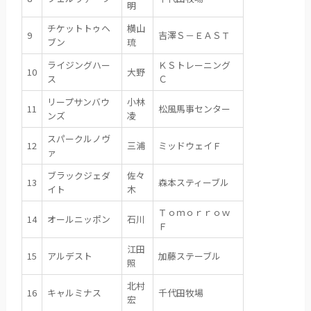
明
チケットトゥヘ
横山
9
吉澤Ｓ－ＥＡＳＴ
ブン
琉
ライジングハー
ＫＳトレーニング
10
大野
ス
Ｃ
リープサンバウ
小林
11
松風馬事センター
ンズ
凌
スパークルノヴ
12
三浦
ミッドウェイＦ
ァ
ブラックジェダ
佐々
13
森本スティーブル
イト
木
Ｔｏｍｏｒｒｏｗ
14
オールニッポン
石川
Ｆ
江田
15
アルデスト
加藤ステーブル
照
北村
16
キャルミナス
千代田牧場
宏