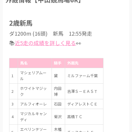
2歳新馬
ダ1200m (16頭) 新馬 12:55発走
📚
近5走の成績を詳しく見る
👀
馬名
騎手
外厩先
マシェリアムー
1
黛
ミルファーム千葉
ル
ホワイトマジッ
内田
2
吉澤Ｓ－ＥＡＳＴ
ク
博
3
アルフィオーレ
石田
ディアレストＣＥ
マジカルキャン
4
菊沢
高橋ＴＣ
ディ
エベリンテソー
木幡