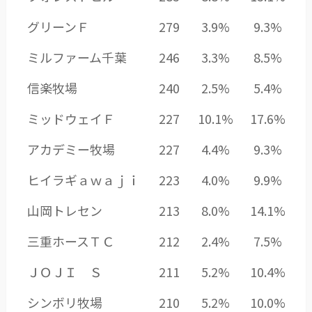
グリーンＦ
279
3.9%
9.3%
ミルファーム千葉
246
3.3%
8.5%
信楽牧場
240
2.5%
5.4%
ミッドウェイＦ
227
10.1%
17.6%
アカデミー牧場
227
4.4%
9.3%
ヒイラギａｗａｊｉ
223
4.0%
9.9%
山岡トレセン
213
8.0%
14.1%
三重ホースＴＣ
212
2.4%
7.5%
ＪＯＪＩ Ｓ
211
5.2%
10.4%
シンボリ牧場
210
5.2%
10.0%