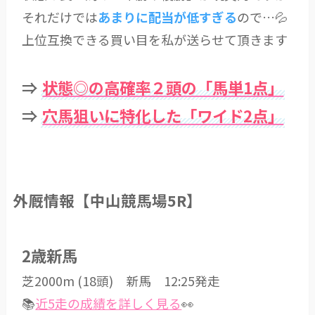
それだけでは
あまりに配当が低すぎる
ので…💦
上位互換できる買い目を私が送らせて頂きます
⇒
状態◎の高確率２頭の「馬単1点」
⇒
穴馬狙いに特化した「ワイド2点」
外厩情報【中山競馬場5R】
2歳新馬
芝2000m (18頭) 新馬 12:25発走
📚
近5走の成績を詳しく見る
👀