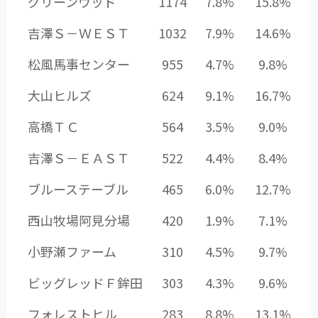
グリーンウッド
1174
7.8%
15.8%
吉澤Ｓ－ＷＥＳＴ
1032
7.9%
14.6%
松風馬事センター
955
4.7%
9.8%
大山ヒルズ
624
9.1%
16.7%
高橋ＴＣ
564
3.5%
9.0%
吉澤Ｓ－ＥＡＳＴ
522
4.4%
8.4%
ブルーステーブル
465
6.0%
12.7%
西山牧場阿見分場
420
1.9%
7.1%
小野瀬ファーム
310
4.5%
9.7%
ビッグレッドＦ鉾田
303
4.3%
9.6%
フォレストヒル
283
8.8%
13.1%