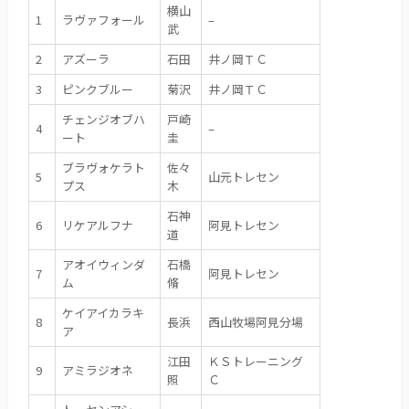
横山
1
ラヴァフォール
–
武
2
アズーラ
石田
井ノ岡ＴＣ
3
ピンクブルー
菊沢
井ノ岡ＴＣ
チェンジオブハ
戸崎
4
–
ート
圭
ブラヴォケラト
佐々
5
山元トレセン
プス
木
石神
6
リケアルフナ
阿見トレセン
道
アオイウィンダ
石橋
7
阿見トレセン
ム
脩
ケイアイカラキ
8
長浜
西山牧場阿見分場
ア
江田
ＫＳトレーニング
9
アミラジオネ
照
Ｃ