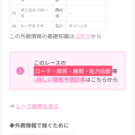
ダニエルバロー
西村
15
–
ズ
淳
16
トーアカフウ
石川
グリーンＦ
この外厩情報の基礎知識は
コチラ
から
このレースの
ローテ・脚質・展開・能力指数
等
»詳しい競馬予想記事
はこちらから
⇒
レース結果を見る
◆外厩情報で稼ぐために
………………………………