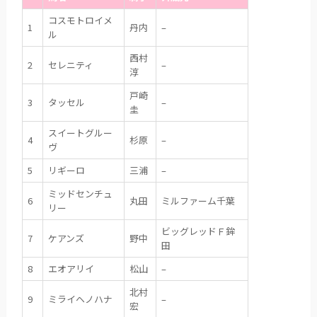
コスモトロイメ
1
丹内
–
ル
西村
2
セレニティ
–
淳
戸崎
3
タッセル
–
圭
スイートグルー
4
杉原
–
ヴ
5
リギーロ
三浦
–
ミッドセンチュ
6
丸田
ミルファーム千葉
リー
ビッグレッドＦ鉾
7
ケアンズ
野中
田
8
エオアリイ
松山
–
北村
9
ミライヘノハナ
–
宏