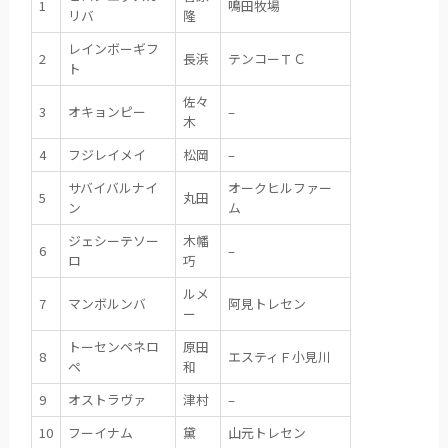
1
鳴田牧場
リバ
隆
レインボーギフ
2
長浜
テンコーＴＣ
ト
佐々
3
オキョンピー
–
木
4
フジレイメイ
松岡
–
サバイバルナイ
オークヒルファー
5
丸田
ン
ム
ジェシーテソー
木幡
6
–
ロ
巧
ルメ
7
マンボルンバ
阿見トレセン
ー
トーセンペネロ
原田
8
エスティＦ小見川
ペ
和
9
オストラヴァ
津村
–
10
フーイナム
黛
山元トレセン