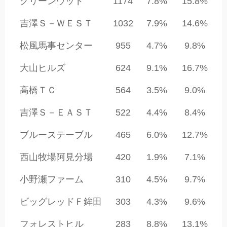
グリーンウッド
1174
7.8%
15.8%
吉澤Ｓ－ＷＥＳＴ
1032
7.9%
14.6%
松風馬事センター
955
4.7%
9.8%
大山ヒルズ
624
9.1%
16.7%
高橋ＴＣ
564
3.5%
9.0%
吉澤Ｓ－ＥＡＳＴ
522
4.4%
8.4%
ブルーステーブル
465
6.0%
12.7%
西山牧場阿見分場
420
1.9%
7.1%
小野瀬ファーム
310
4.5%
9.7%
ビッグレッドＦ鉾田
303
4.3%
9.6%
フォレストヒル
283
8.8%
13.1%