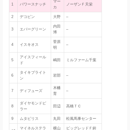
マー
1
パワースナッチ
ノーザンＦ天栄
カ
2
デコピン
大野
–
内田
3
エバーグリーン
–
博
菅原
4
イスキオス
–
明
アイスフィール
5
嶋田
ミルファーム千葉
ド
タイキブライト
6
岩部
–
ン
木幡
7
ディフューズ
–
育
ダイヤモンドピ
8
田辺
高橋ＴＣ
ラー
9
ムタビリス
丸田
松風馬事センター
マイネルステラ
横山
ビッグレッドＦ鉾