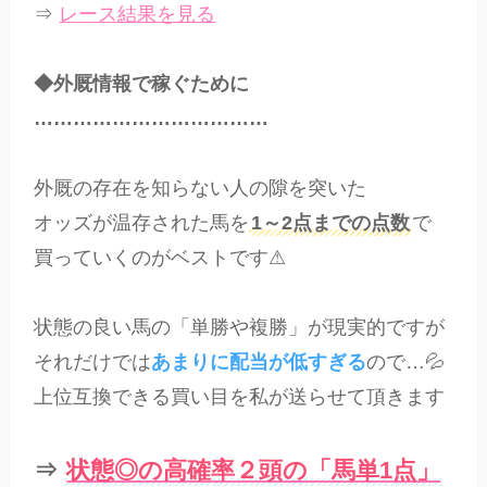
⇒
レース結果を見る
◆外厩情報で稼ぐために
………………………………
外厩の存在を知らない人の隙を突いた
オッズが温存された馬を
1～2点までの点数
で
買っていくのがベストです⚠
状態の良い馬の「単勝や複勝」が現実的ですが
それだけでは
あまりに配当が低すぎる
ので…💦
上位互換できる買い目を私が送らせて頂きます
⇒
状態◎の高確率２頭の「馬単1点」