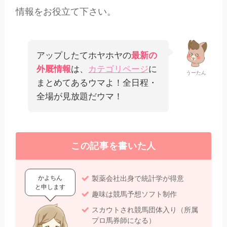
情報をお役立て下さい。
アップしたてホヤホヤの
最新の
外厩情報
は、
カテゴリページ
に
うーたん
まとめてあるウマよ！全日程・
全場が見放題だウマ！
この記事を書いた人
かよちん
製薬会社出身で統計学が得意
と申します
趣味は競馬予想ソフト制作
スカウトされ競馬団体入り（所属
プロ馬券師になる）