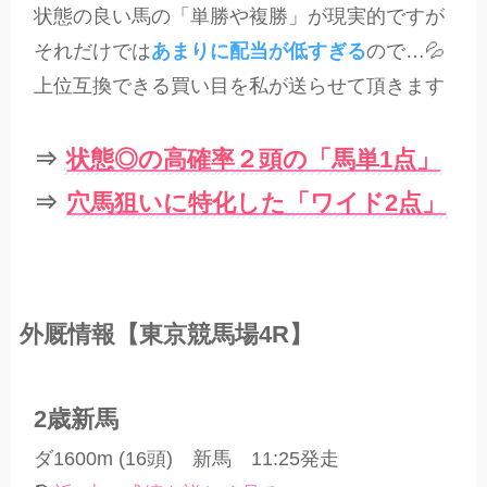
状態の良い馬の「単勝や複勝」が現実的ですが
それだけでは
あまりに配当が低すぎる
ので…💦
上位互換できる買い目を私が送らせて頂きます
⇒
状態◎の高確率２頭の「馬単1点」
⇒
穴馬狙いに特化した「ワイド2点」
外厩情報【東京競馬場4R】
2歳新馬
ダ1600m (16頭) 新馬 11:25発走