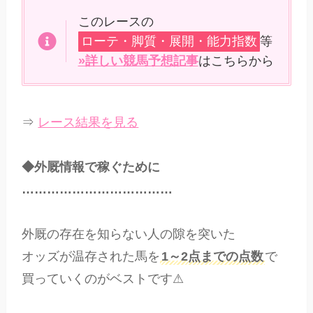
このレースの
ローテ・脚質・展開・能力指数
等
»詳しい競馬予想記事
はこちらから
⇒
レース結果を見る
◆外厩情報で稼ぐために
………………………………
外厩の存在を知らない人の隙を突いた
オッズが温存された馬を
1～2点までの点数
で
買っていくのがベストです⚠