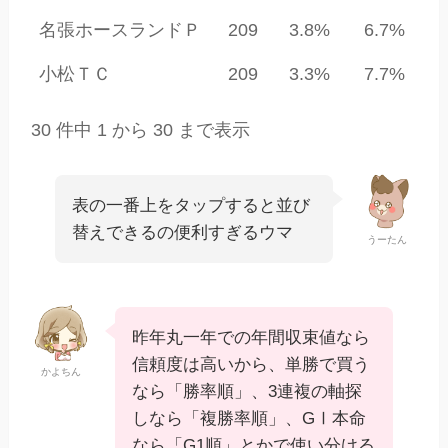
名張ホースランドＰ
209
3.8%
6.7%
小松ＴＣ
209
3.3%
7.7%
30 件中 1 から 30 まで表示
表の一番上をタップすると並び
替えできるの便利すぎるウマ
うーたん
昨年丸一年での年間収束値なら
信頼度は高いから、単勝で買う
かよちん
なら「勝率順」、3連複の軸探
しなら「複勝率順」、GⅠ本命
なら「G1順」とかで使い分ける