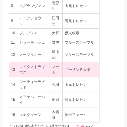
菅原
8
ルグランヴァン
山元トレセン
明
トーアジョウト
江田
9
阿見トレセン
ウ
照
10
プルプレア
大野
坂東牧場
11
ショーモッシュ
野中
ブルーステーブル
横山
12
ノーブルオーク
ブルーステーブル
武
レイクストライ
マー
13
ノーザンＦ天栄
プス
カ
ジーティーラピ
14
丸田
山元トレセン
ッド
カフェヘニーハ
15
田辺
阿見トレセン
イ
木幡
16
ユナクイーン
沼田ファーム
育
この外厩情報の基礎知識は
コチラ
から