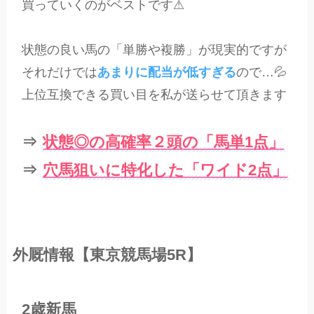
買っていくのがベストです⚠
状態の良い馬の「単勝や複勝」が現実的ですが
それだけでは
あまりに配当が低すぎる
ので…💦
上位互換できる買い目を私が送らせて頂きます
⇒
状態◎の高確率２頭の「馬単1点」
⇒
穴馬狙いに特化した「ワイド2点」
外厩情報【東京競馬場5R】
2歳新馬