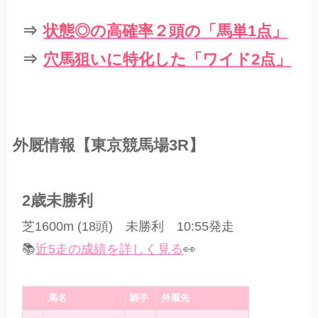
⇒
状態◎の高確率２頭の「馬単1点」
⇒
穴馬狙いに特化した「ワイド2点」
外厩情報【東京競馬場3R】
2歳未勝利
芝1600m (18頭) 未勝利 10:55発走
📚
近5走の成績を詳しく見る
👀
馬名
騎手
外厩先