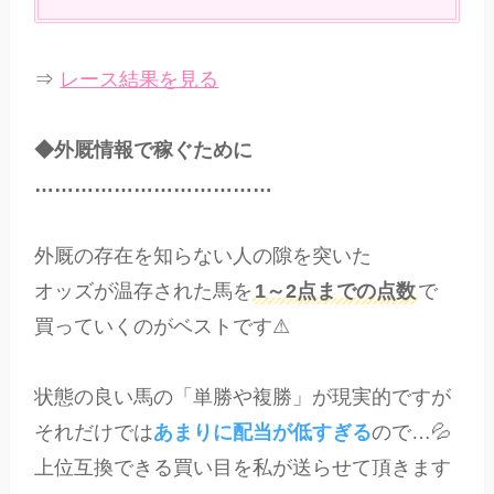
⇒
レース結果を見る
◆外厩情報で稼ぐために
………………………………
外厩の存在を知らない人の隙を突いた
オッズが温存された馬を
1～2点までの点数
で
買っていくのがベストです⚠
状態の良い馬の「単勝や複勝」が現実的ですが
それだけでは
あまりに配当が低すぎる
ので…💦
上位互換できる買い目を私が送らせて頂きます