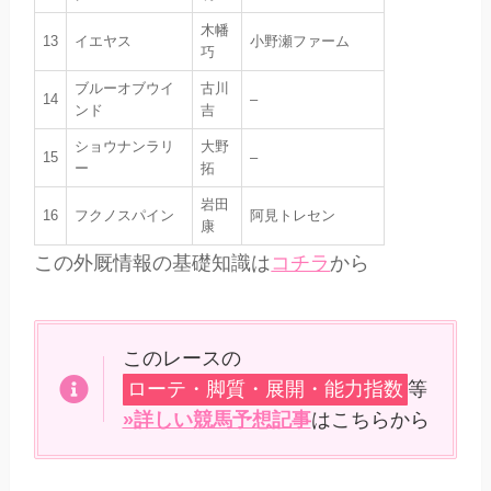
木幡
13
イエヤス
小野瀬ファーム
巧
ブルーオブウイ
古川
14
–
ンド
吉
ショウナンラリ
大野
15
–
ー
拓
岩田
16
フクノスパイン
阿見トレセン
康
この外厩情報の基礎知識は
コチラ
から
このレースの
ローテ・脚質・展開・能力指数
等
»詳しい競馬予想記事
はこちらから