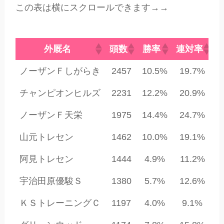
この表は横にスクロールできます→→
外厩名
頭数
勝率
連対率
外厩名
頭数
勝率
連対率
ノーザンＦしがらき
2457
10.5%
19.7%
チャンピオンヒルズ
2231
12.2%
20.9%
ノーザンＦ天栄
1975
14.4%
24.7%
山元トレセン
1462
10.0%
19.1%
阿見トレセン
1444
4.9%
11.2%
宇治田原優駿Ｓ
1380
5.7%
12.6%
ＫＳトレーニングＣ
1197
4.0%
9.1%