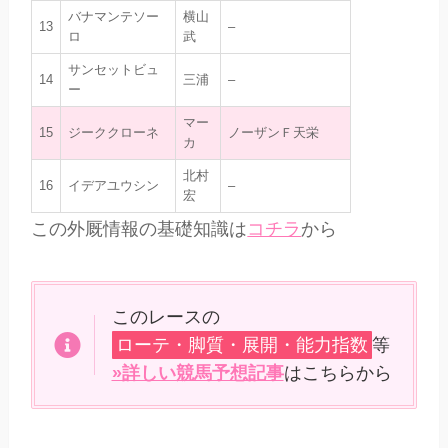
バナマンテソー
横山
13
–
ロ
武
サンセットビュ
14
三浦
–
ー
マー
15
ジーククローネ
ノーザンＦ天栄
カ
北村
16
イデアユウシン
–
宏
この外厩情報の基礎知識は
コチラ
から
このレースの
ローテ・脚質・展開・能力指数
等
»詳しい競馬予想記事
はこちらから