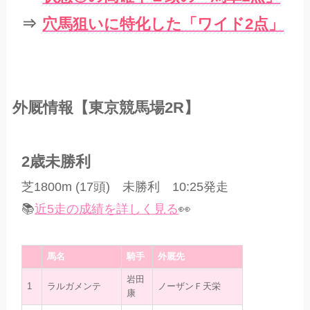
⇒
穴馬狙いに特化した「ワイド2点」
外厩情報【東京競馬場2R】
2歳未勝利
芝1800m (17頭) 未勝利 10:25発走
📚
近5走の成績を詳しく見る
👀
馬名
騎手
外厩先
岩田
1
ラルガメンテ
ノーザンＦ天栄
康