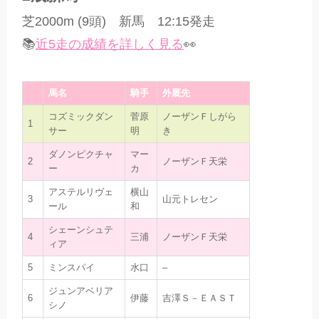
芝2000m (9頭) 新馬 12:15発走
📚
近5走の成績を詳しく見る
👀
馬名
騎手
外厩先
コズミックダン
菅原
ノーザンＦしがら
1
サー
明
き
ダノンピクチャ
マー
2
ノーザンＦ天栄
ー
カ
アステルリヴェ
横山
3
山元トレセン
ール
和
シェーンシュテ
4
三浦
ノーザンＦ天栄
ィア
5
ミンスパイ
水口
–
ジュンアベリア
6
伊藤
吉澤Ｓ－ＥＡＳＴ
シノ