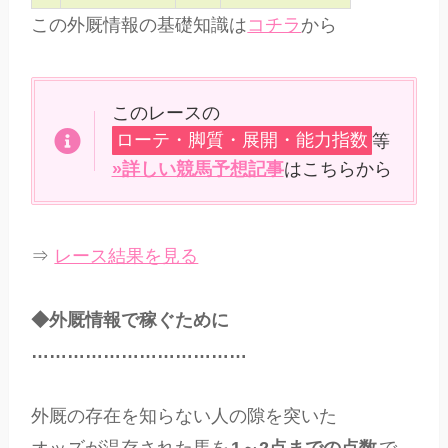
この外厩情報の基礎知識は
コチラ
から
このレースの
ローテ・脚質・展開・能力指数
等
»詳しい競馬予想記事
はこちらから
⇒
レース結果を見る
◆外厩情報で稼ぐために
………………………………
外厩の存在を知らない人の隙を突いた