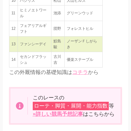
10
バシリス
松山
大山ヒルズ
ヒミノエトワー
11
池添
グリーンウッド
ル
フェアリアルギ
12
団野
フォレストヒル
フト
鮫島
ノーザンＦしがら
13
ファンシーデイ
駿
き
セカンドフラッ
古川
14
優楽ステーブル
シュ
吉
この外厩情報の基礎知識は
コチラ
から
このレースの
ローテ・脚質・展開・能力指数
等
»詳しい競馬予想記事
はこちらから