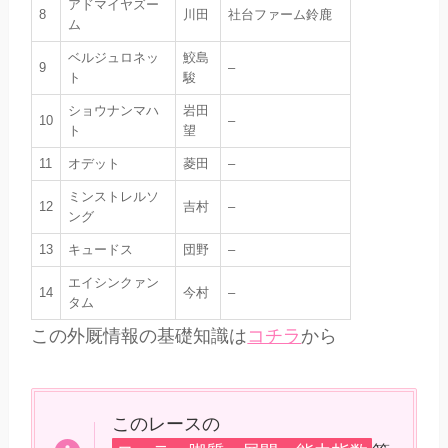
アドマイヤズー
8
川田
社台ファーム鈴鹿
ム
ベルジュロネッ
鮫島
9
–
ト
駿
ショウナンマハ
岩田
10
–
ト
望
11
オデット
菱田
–
ミンストレルソ
12
吉村
–
ング
13
キュードス
団野
–
エイシンクァン
14
今村
–
タム
この外厩情報の基礎知識は
コチラ
から
このレースの