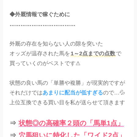
◆外厩情報で稼ぐために
………………………………
外厩の存在を知らない人の隙を突いた
オッズが温存された馬を
1～2点までの点数
で
買っていくのがベストです⚠
状態の良い馬の「単勝や複勝」が現実的ですが
それだけでは
あまりに配当が低すぎる
ので…💦
上位互換できる買い目を私が送らせて頂きます
⇒
状態◎の高確率２頭の「馬単1点」
⇒
穴馬狙いに特化した「ワイド2点」