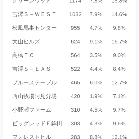
グリーンウッド
1174
7.8%
15.8%
吉澤Ｓ－ＷＥＳＴ
1032
7.9%
14.6%
松風馬事センター
955
4.7%
9.8%
大山ヒルズ
624
9.1%
16.7%
高橋ＴＣ
564
3.5%
9.0%
吉澤Ｓ－ＥＡＳＴ
522
4.4%
8.4%
ブルーステーブル
465
6.0%
12.7%
西山牧場阿見分場
420
1.9%
7.1%
小野瀬ファーム
310
4.5%
9.7%
ビッグレッドＦ鉾田
303
4.3%
9.6%
フォレストヒル
283
8.8%
13.1%