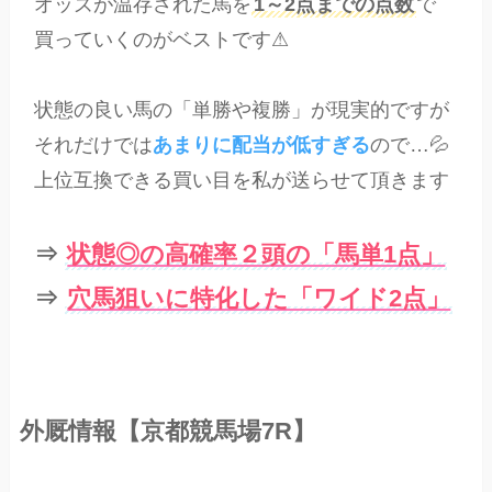
オッズが温存された馬を
1～2点までの点数
で
買っていくのがベストです⚠
状態の良い馬の「単勝や複勝」が現実的ですが
それだけでは
あまりに配当が低すぎる
ので…💦
上位互換できる買い目を私が送らせて頂きます
⇒
状態◎の高確率２頭の「馬単1点」
⇒
穴馬狙いに特化した「ワイド2点」
外厩情報【京都競馬場7R】