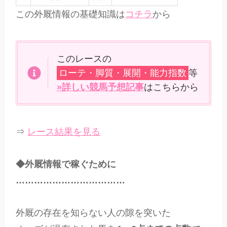
この外厩情報の基礎知識は
コチラ
から
このレースの
ローテ・脚質・展開・能力指数
等
»詳しい競馬予想記事
はこちらから
⇒
レース結果を見る
◆外厩情報で稼ぐために
………………………………
外厩の存在を知らない人の隙を突いた