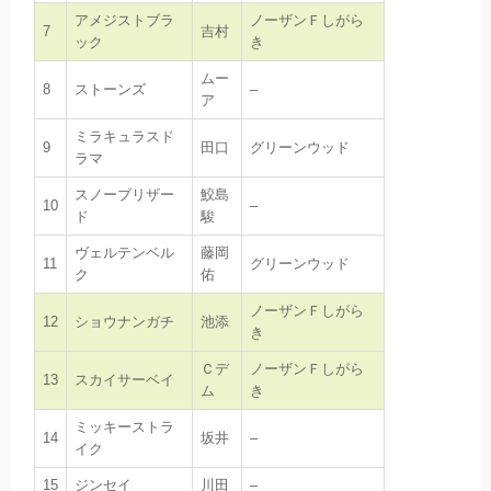
アメジストブラ
ノーザンＦしがら
7
吉村
ック
き
ムー
8
ストーンズ
–
ア
ミラキュラスド
9
田口
グリーンウッド
ラマ
スノーブリザー
鮫島
10
–
ド
駿
ヴェルテンベル
藤岡
11
グリーンウッド
ク
佑
ノーザンＦしがら
12
ショウナンガチ
池添
き
Ｃデ
ノーザンＦしがら
13
スカイサーベイ
ム
き
ミッキーストラ
14
坂井
–
イク
15
ジンセイ
川田
–