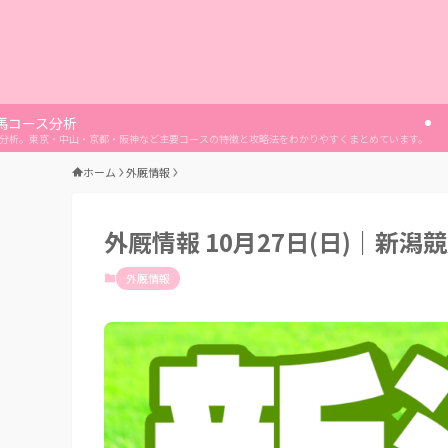
馬コース分析
で分析。東京・中山・京都・阪神など主要コースの特徴と攻略法をわかりやすくまとめています。
ホーム
外厩情報
外厩情報 10月27日(日)｜新
外厩情報