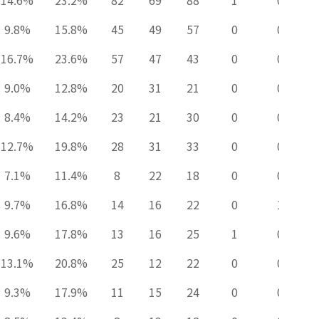
14.6%
23.2%
82
69
88
1
0
9.8%
15.8%
45
49
57
0
0
16.7%
23.6%
57
47
43
0
0
9.0%
12.8%
20
31
21
0
0
8.4%
14.2%
23
21
30
0
0
12.7%
19.8%
28
31
33
0
0
7.1%
11.4%
8
22
18
0
0
9.7%
16.8%
14
16
22
0
1
9.6%
17.8%
13
16
25
1
0
13.1%
20.8%
25
12
22
0
0
9.3%
17.9%
11
15
24
0
0