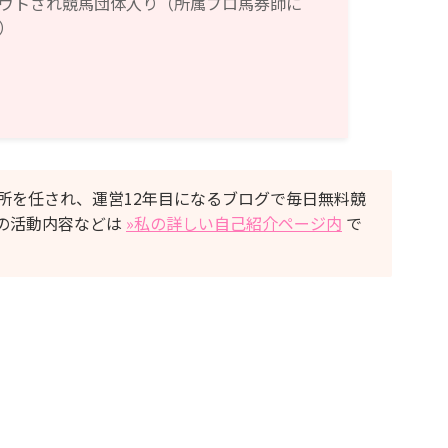
ウトされ競馬団体入り（所属プロ馬券師に
）
所を任され、運営12年目になるブログで毎日無料競
の活動内容などは
»私の詳しい自己紹介ページ内
で