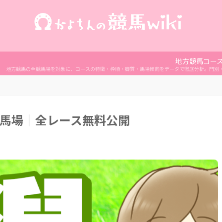
地方競馬コー
地方競馬の全競馬場を対象に、コースの特徴・枠順・脚質・馬場傾向をデータで徹底分析。門別・
潟競馬場｜全レース無料公開