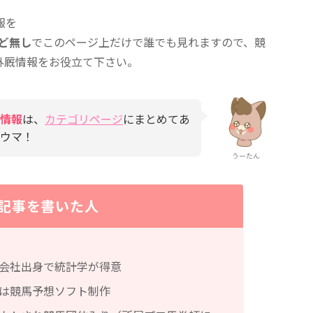
報を
ど無し
でこのページ上だけで誰でも見れますので、競
外厩情報をお役立て下さい。
情報
は、
カテゴリページ
にまとめてあ
ウマ！
うーたん
記事を書いた人
会社出身で統計学が得意
は競馬予想ソフト制作