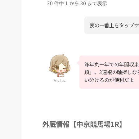
30 件中 1 から 30 まで表示
表の一番上をタップす
昨年丸一年での年間収束
順」、3連複の軸探しな
い分けるのが便利だよ
かよちん
外厩情報【中京競馬場1R】