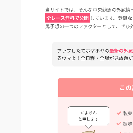
当サイトでは、そんな中央競馬の外厩情
全レース無料で公開
しています。
登録な
馬予想の一つのファクターとして、ぜひ
アップしたてホヤホヤの
最新の外厩
るウマよ！全日程・全場が見放題だ
この
かよちん
製薬
と申します
趣味