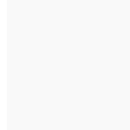
2
1
1
1
0
0
0
0
0
0
0