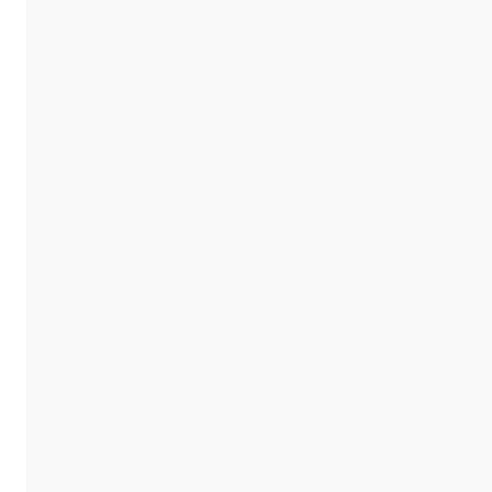
0
0
2
0
0
0
0
0
0
0
0