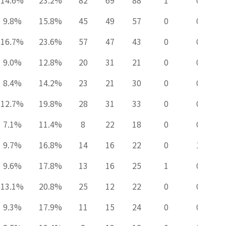
14.6%
23.2%
82
69
88
1
0
9.8%
15.8%
45
49
57
0
0
16.7%
23.6%
57
47
43
0
0
9.0%
12.8%
20
31
21
0
0
8.4%
14.2%
23
21
30
0
0
12.7%
19.8%
28
31
33
0
0
7.1%
11.4%
8
22
18
0
0
9.7%
16.8%
14
16
22
0
1
9.6%
17.8%
13
16
25
1
0
13.1%
20.8%
25
12
22
0
0
9.3%
17.9%
11
15
24
0
0