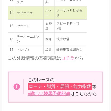
スク
典
ルメ
ノーザンＦしがら
11
サリーチェ
ー
き
石神
スピードＦ（門
12
セラード
道
別）
テーオーニルソ
13
西塚
浅井牧場
ン
14
トレヴィ
坂井
軽種馬育成調教Ｃ
この外厩情報の基礎知識は
コチラ
から
このレースの
ローテ・脚質・展開・能力指数
等
»詳しい競馬予想記事
はこちらから