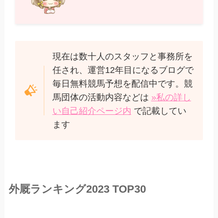
現在は数十人のスタッフと事務所を
任され、運営12年目になるブログで
毎日無料競馬予想を配信中です。競
馬団体の活動内容などは
»私の詳し
い自己紹介ページ内
で記載してい
ます
外厩ランキング2023 TOP30