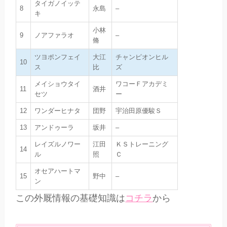
タイガノイッテ
8
永島
–
キ
小林
9
ノアファラオ
–
脩
ツヨポンフェイ
大江
チャンピオンヒル
10
ス
比
ズ
メイショウタイ
ワコーＦアカデミ
11
酒井
セツ
ー
12
ワンダーヒナタ
団野
宇治田原優駿Ｓ
13
アンドゥーラ
坂井
–
レイズルノワー
江田
ＫＳトレーニング
14
ル
照
Ｃ
オセアハートマ
15
野中
–
ン
この外厩情報の基礎知識は
コチラ
から