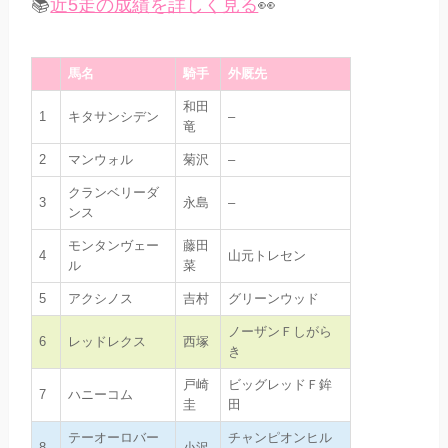
📚
近5走の成績を詳しく見る
👀
馬名
騎手
外厩先
和田
1
キタサンシデン
–
竜
2
マンウォル
菊沢
–
クランベリーダ
3
永島
–
ンス
モンタンヴェー
藤田
4
山元トレセン
ル
菜
5
アクシノス
吉村
グリーンウッド
ノーザンＦしがら
6
レッドレクス
西塚
き
戸崎
ビッグレッドＦ鉾
7
ハニーコム
圭
田
テーオーロバー
チャンピオンヒル
8
小沢