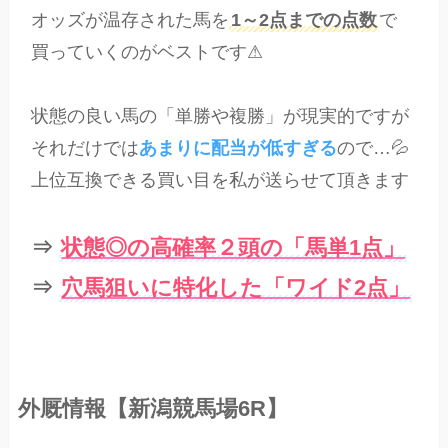
オッズが温存された馬を
1～2点までの点数
で
買っていくのがベストです⚠
状態の良い馬の「単勝や複勝」が現実的ですが
それだけでは
あまりに配当が低すぎる
ので…💦
上位互換できる買い目を私が送らせて頂きます
⇒
状態◎の高確率２頭の「馬単1点」
⇒
穴馬狙いに特化した「ワイド2点」
外厩情報【新潟競馬場6R】