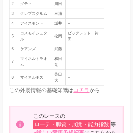
2
グティ
川田
–
3
クレプスクルム
三浦
–
4
アイスモント
坂井
–
コスモイシュタ
ビッグレッドＦ鉾
5
松岡
ル
田
6
ケアンズ
武藤
–
マイネルトラオ
和田
7
–
ム
竜
柴田
8
マイネルボス
–
大
この外厩情報の基礎知識は
コチラ
から
このレースの
ローテ・脚質・展開・能力指数
等
»詳しい競馬予想記事
はこちらから