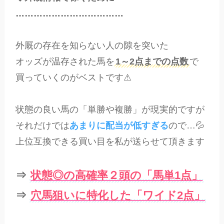
………………………………
外厩の存在を知らない人の隙を突いた
オッズが温存された馬を
1～2点までの点数
で
買っていくのがベストです⚠
状態の良い馬の「単勝や複勝」が現実的ですが
それだけでは
あまりに配当が低すぎる
ので…💦
上位互換できる買い目を私が送らせて頂きます
⇒
状態◎の高確率２頭の「馬単1点」
⇒
穴馬狙いに特化した「ワイド2点」