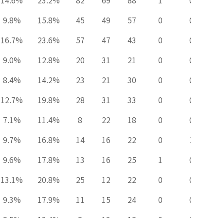
14.6%
23.2%
82
69
88
1
0
9.8%
15.8%
45
49
57
0
0
16.7%
23.6%
57
47
43
0
0
9.0%
12.8%
20
31
21
0
0
8.4%
14.2%
23
21
30
0
0
12.7%
19.8%
28
31
33
0
0
7.1%
11.4%
8
22
18
0
0
9.7%
16.8%
14
16
22
0
1
9.6%
17.8%
13
16
25
1
0
13.1%
20.8%
25
12
22
0
0
9.3%
17.9%
11
15
24
0
0