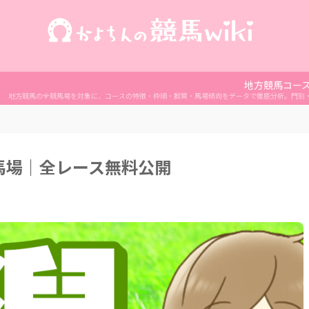
地方競馬コー
地方競馬の全競馬場を対象に、コースの特徴・枠順・脚質・馬場傾向をデータで徹底分析。門別・
競馬場｜全レース無料公開