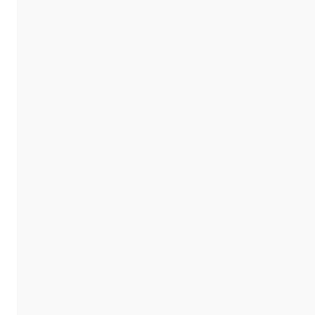
0
0
2
0
0
0
0
0
0
0
0