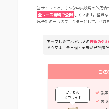
当サイトでは、そんな中央競馬の外厩情
全レース無料で公開
しています。
登録な
馬予想の一つのファクターとして、ぜひ
アップしたてホヤホヤの
最新の外厩
るウマよ！全日程・全場が見放題だ
この
かよちん
製薬
と申します
趣味