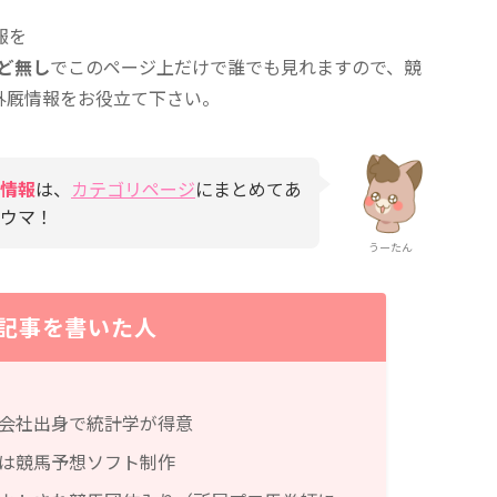
報を
ど無し
でこのページ上だけで誰でも見れますので、競
外厩情報をお役立て下さい。
情報
は、
カテゴリページ
にまとめてあ
ウマ！
うーたん
記事を書いた人
会社出身で統計学が得意
は競馬予想ソフト制作