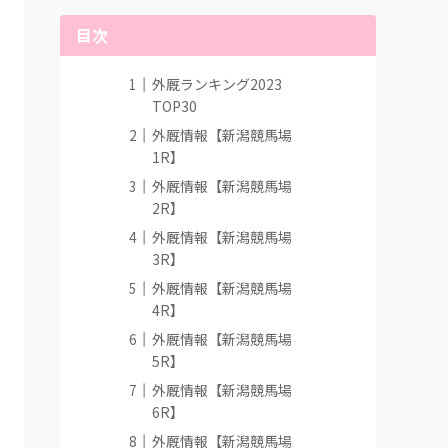
目次
外厩ランキング2023
TOP30
外厩情報【新潟競馬場
1R】
外厩情報【新潟競馬場
2R】
外厩情報【新潟競馬場
3R】
外厩情報【新潟競馬場
4R】
外厩情報【新潟競馬場
5R】
外厩情報【新潟競馬場
6R】
外厩情報【新潟競馬場