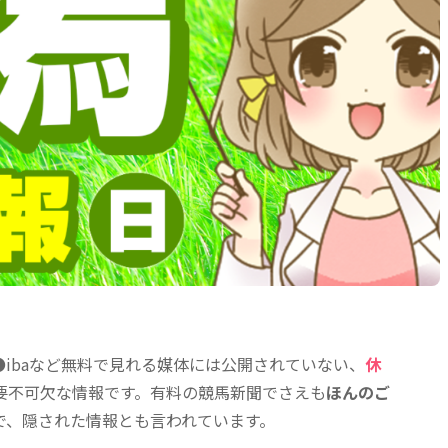
k●ibaなど無料で見れる媒体には公開されていない、
休
要不可欠な情報です。有料の競馬新聞でさえも
ほんのご
で、隠された情報とも言われています。