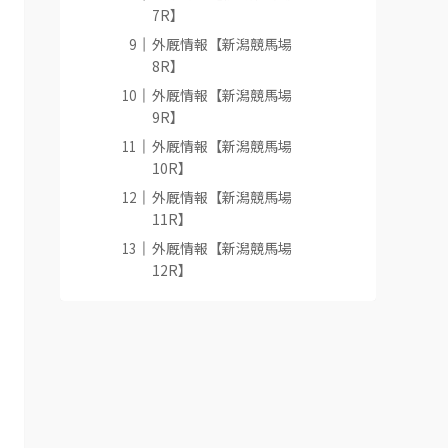
7R】
外厩情報【新潟競馬場
8R】
3勝
外厩情報【新潟競馬場
3勝
9R】
8
外厩情報【新潟競馬場
19
10R】
外厩情報【新潟競馬場
10
11R】
6
外厩情報【新潟競馬場
12R】
0
1
0
1