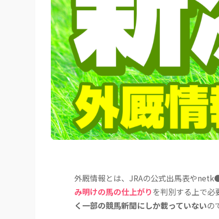
外厩情報とは、JRAの公式出馬表やnet
み明けの馬の仕上がり
を判別する上で必
く一部の競馬新聞にしか載っていない
の