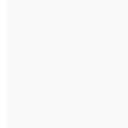
2
1
1
1
0
0
0
0
0
0
0