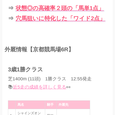
⇒
状態◎の高確率２頭の「馬単1点」
⇒
穴馬狙いに特化した「ワイド2点」
外厩情報【京都競馬場6R】
3歳1勝クラス
芝1400m (11頭) 1勝クラス 12:55発走
📚
近5走の成績を詳しく見る
👀
馬名
騎手
外厩先
シャインズオン