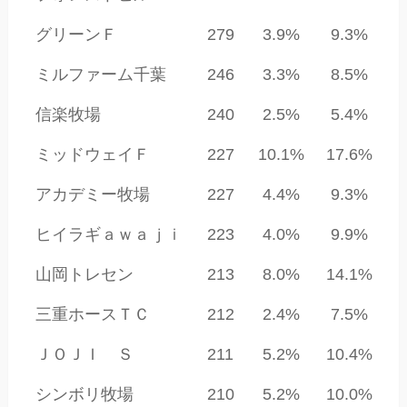
グリーンＦ
279
3.9%
9.3%
ミルファーム千葉
246
3.3%
8.5%
信楽牧場
240
2.5%
5.4%
ミッドウェイＦ
227
10.1%
17.6%
アカデミー牧場
227
4.4%
9.3%
ヒイラギａｗａｊｉ
223
4.0%
9.9%
山岡トレセン
213
8.0%
14.1%
三重ホースＴＣ
212
2.4%
7.5%
ＪＯＪＩ Ｓ
211
5.2%
10.4%
シンボリ牧場
210
5.2%
10.0%