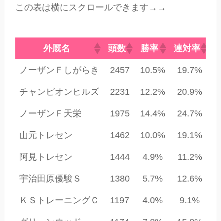
この表は横にスクロールできます→→
外厩名
頭数
勝率
連対率
外厩名
頭数
勝率
連対率
ノーザンＦしがらき
2457
10.5%
19.7%
チャンピオンヒルズ
2231
12.2%
20.9%
ノーザンＦ天栄
1975
14.4%
24.7%
山元トレセン
1462
10.0%
19.1%
阿見トレセン
1444
4.9%
11.2%
宇治田原優駿Ｓ
1380
5.7%
12.6%
ＫＳトレーニングＣ
1197
4.0%
9.1%