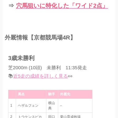
⇒
穴馬狙いに特化した「ワイド2点」
外厩情報【京都競馬場4R】
3歳未勝利
芝2000m (10頭) 未勝利 11:35発走
📚
近5走の成績を詳しく見る
👀
馬名
騎手
外厩先
横山
1
ヘザルフェン
–
典
2
トウケンスピカ
田口
栗山育成牧場