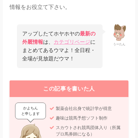
情報をお役立て下さい。
アップしたてホヤホヤの
最新の
外厩情報
は、
カテゴリページ
に
うーたん
まとめてあるウマよ！全日程・
全場が見放題だウマ！
この記事を書いた人
かよちん
製薬会社出身で統計学が得意
と申します
趣味は競馬予想ソフト制作
スカウトされ競馬団体入り（所属
プロ馬券師になる）