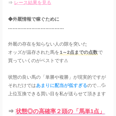
⇒
レース結果を見る
◆外厩情報で稼ぐために
………………………………
外厩の存在を知らない人の隙を突いた
オッズが温存された馬を
1～2点までの点数
で
買っていくのがベストです⚠
状態の良い馬の「単勝や複勝」が現実的ですが
それだけでは
あまりに配当が低すぎる
ので…💦
上位互換できる買い目を私が送らせて頂きます
⇒
状態◎の高確率２頭の「馬単1点」