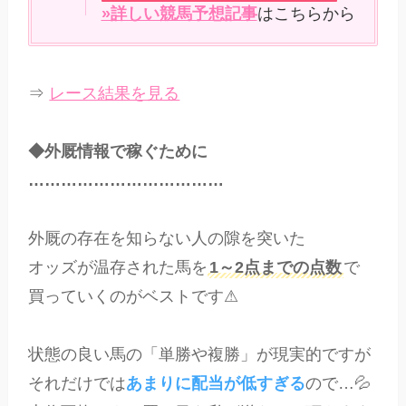
»詳しい競馬予想記事
はこちらから
⇒
レース結果を見る
◆外厩情報で稼ぐために
………………………………
外厩の存在を知らない人の隙を突いた
オッズが温存された馬を
1～2点までの点数
で
買っていくのがベストです⚠
状態の良い馬の「単勝や複勝」が現実的ですが
それだけでは
あまりに配当が低すぎる
ので…💦