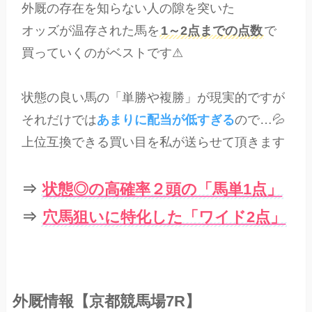
外厩の存在を知らない人の隙を突いた
オッズが温存された馬を
1～2点までの点数
で
買っていくのがベストです⚠
状態の良い馬の「単勝や複勝」が現実的ですが
それだけでは
あまりに配当が低すぎる
ので…💦
上位互換できる買い目を私が送らせて頂きます
⇒
状態◎の高確率２頭の「馬単1点」
⇒
穴馬狙いに特化した「ワイド2点」
外厩情報【京都競馬場7R】