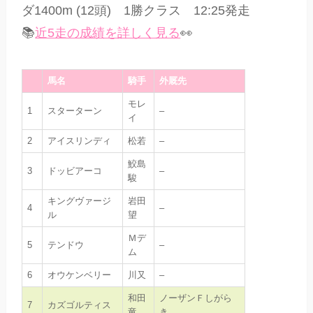
ダ1400m (12頭) 1勝クラス 12:25発走
📚
近5走の成績を詳しく見る
👀
馬名
騎手
外厩先
モレ
1
スターターン
–
イ
2
アイスリンディ
松若
–
鮫島
3
ドッビアーコ
–
駿
キングヴァージ
岩田
4
–
ル
望
Ｍデ
5
テンドウ
–
ム
6
オウケンベリー
川又
–
和田
ノーザンＦしがら
7
カズゴルティス
竜
き