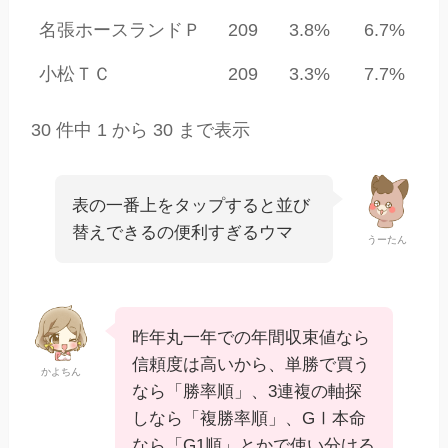
名張ホースランドＰ
209
3.8%
6.7%
小松ＴＣ
209
3.3%
7.7%
30 件中 1 から 30 まで表示
表の一番上をタップすると並び
替えできるの便利すぎるウマ
うーたん
昨年丸一年での年間収束値なら
信頼度は高いから、単勝で買う
かよちん
なら「勝率順」、3連複の軸探
しなら「複勝率順」、GⅠ本命
なら「G1順」とかで使い分ける