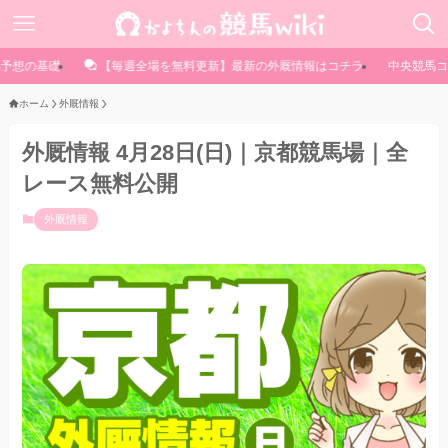
馬予想の基礎
【毎週全場を無料更新】最新の外厩情報はコチラ
中央競馬コ
ホーム
外厩情報
外厩情報 4月28日(日)｜京都競馬場｜全
レース無料公開
外厩情報