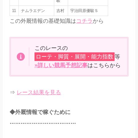
駿
11
ナムラエデン
吉村
宇治田原優駿Ｓ
この外厩情報の基礎知識は
コチラ
から
このレースの
ローテ・脚質・展開・能力指数
等
»詳しい競馬予想記事
はこちらから
⇒
レース結果を見る
◆外厩情報で稼ぐために
………………………………