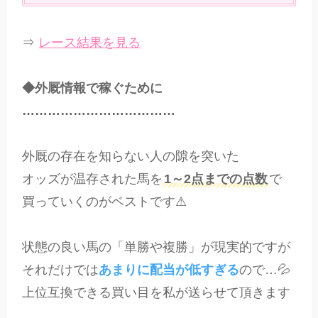
⇒
レース結果を見る
◆外厩情報で稼ぐために
………………………………
外厩の存在を知らない人の隙を突いた
オッズが温存された馬を
1～2点までの点数
で
買っていくのがベストです⚠
状態の良い馬の「単勝や複勝」が現実的ですが
それだけでは
あまりに配当が低すぎる
ので…💦
上位互換できる買い目を私が送らせて頂きます