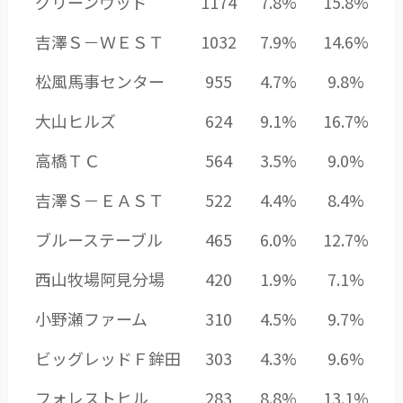
グリーンウッド
1174
7.8%
15.8%
吉澤Ｓ－ＷＥＳＴ
1032
7.9%
14.6%
松風馬事センター
955
4.7%
9.8%
大山ヒルズ
624
9.1%
16.7%
高橋ＴＣ
564
3.5%
9.0%
吉澤Ｓ－ＥＡＳＴ
522
4.4%
8.4%
ブルーステーブル
465
6.0%
12.7%
西山牧場阿見分場
420
1.9%
7.1%
小野瀬ファーム
310
4.5%
9.7%
ビッグレッドＦ鉾田
303
4.3%
9.6%
フォレストヒル
283
8.8%
13.1%