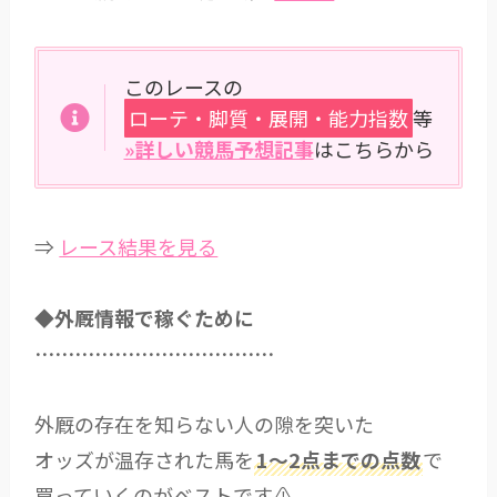
このレースの
ローテ・脚質・展開・能力指数
等
»詳しい競馬予想記事
はこちらから
⇒
レース結果を見る
◆外厩情報で稼ぐために
………………………………
外厩の存在を知らない人の隙を突いた
オッズが温存された馬を
1～2点までの点数
で
買っていくのがベストです⚠