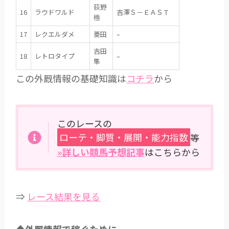
荻野
16
ラウドワルド
吉澤Ｓ－ＥＡＳＴ
極
17
レクエルダメ
菱田
–
吉田
18
レトロタイプ
–
隼
この外厩情報の基礎知識は
コチラ
から
このレースの
ローテ・脚質・展開・能力指数
等
»詳しい競馬予想記事
はこちらから
⇒
レース結果を見る