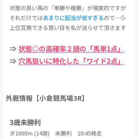
状態の良い馬の「単勝や複勝」が現実的ですが
それだけでは
あまりに配当が低すぎる
ので…💦
上位互換できる買い目を私が送らせて頂きます
⇒
状態◎の高確率２頭の「馬単1点」
⇒
穴馬狙いに特化した「ワイド2点」
外厩情報【小倉競馬場3R】
3歳未勝利
ダ1000m (14頭) 未勝利 10:45発走