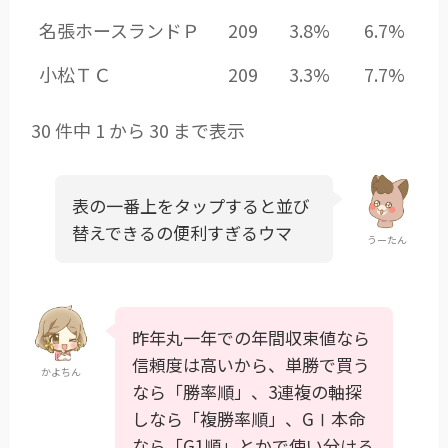
名張ホースランドＰ
209
3.8%
6.7%
小松ＴＣ
209
3.3%
7.7%
30 件中 1 から 30 まで表示
表の一番上をタップすると並び
替えできるの便利すぎるウマ
うーたん
昨年丸一年での年間収束値なら
信頼度は高いから、単勝で買う
かよちん
なら「勝率順」、3連複の軸探
しなら「複勝率順」、GⅠ本命
なら「G1順」とかで使い分ける