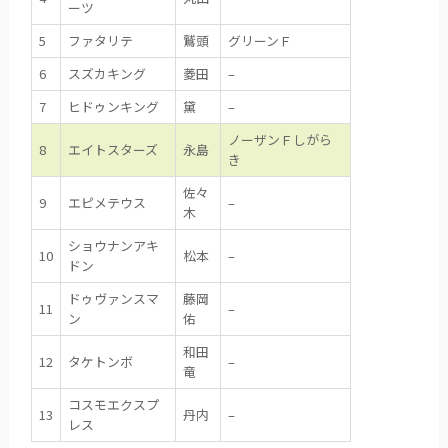
ーツ
5
ファタリテ
鷲頭
グリーンＦ
6
スズカキング
菱田
–
7
ヒドゥンキング
黛
–
ノーザンＦしがら
8
エイトスターズ
永島
き
佐々
9
エピメテウス
–
木
ショウナンアキ
10
松本
–
ドン
ドゥヴァンスマ
藤岡
11
–
ン
佑
和田
12
タケトンボ
–
竜
コスモエクスプ
13
丹内
–
レス