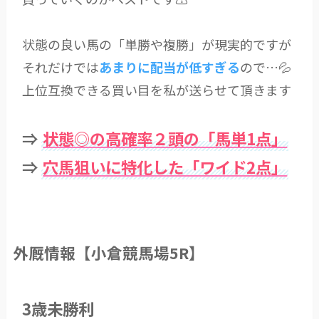
状態の良い馬の「単勝や複勝」が現実的ですが
それだけでは
あまりに配当が低すぎる
ので…💦
上位互換できる買い目を私が送らせて頂きます
⇒
状態◎の高確率２頭の「馬単1点」
⇒
穴馬狙いに特化した「ワイド2点」
外厩情報【小倉競馬場5R】
3歳未勝利