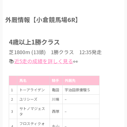
外厩情報【小倉競馬場6R】
4歳以上1勝クラス
芝1800m (13頭) 1勝クラス 12:35発走
📚
近5走の成績を詳しく見る
👀
馬名
騎手
外厩先
1
トーアライデン
亀田
宇治田原優駿Ｓ
2
ユリシーズ
川端
–
サトノマジェス
3
西塚
–
タ
フロスティクォ
4
丸山
–