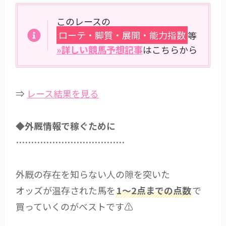
このレースの
ローテ・脚質・展開・能力指数
等
»詳しい競馬予想記事
はこちらから
⇒
レース結果を見る
◆外厩情報で稼ぐために
………………………………
外厩の存在を知らない人の隙を突いた
オッズが温存された馬を
1～2点までの点数
で
買っていくのがベストです⚠