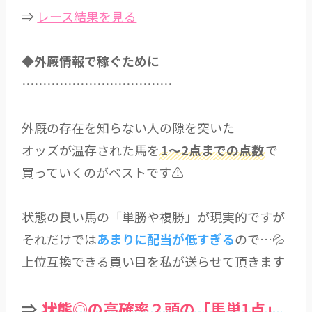
⇒
レース結果を見る
◆外厩情報で稼ぐために
………………………………
外厩の存在を知らない人の隙を突いた
オッズが温存された馬を
1～2点までの点数
で
買っていくのがベストです⚠
状態の良い馬の「単勝や複勝」が現実的ですが
それだけでは
あまりに配当が低すぎる
ので…💦
上位互換できる買い目を私が送らせて頂きます
⇒
状態◎の高確率２頭の「馬単1点」