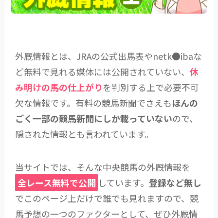
外厩情報とは、JRAの公式出馬表やnetk●ibaな
ど無料で見れる媒体には公開されていない、
休
み明けの馬の仕上がり
を判別する上で必要不可
欠な情報です。有料の競馬新聞でさえも
ほんの
ごく一部の競馬新聞にしか載っていない
ので、
隠された情報とも言われています。
当サイトでは、そんな中央競馬の外厩情報を
全レース無料で公開
しています。
登録など無し
でこのページ上だけで誰でも見れますので、競
馬予想の一つのファクターとして、ぜひ外厩情