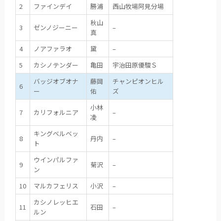
2
ファインデイ
勝浦
西山牧場阿見分場
秋山
3
ゼンノジーニー
–
真
4
ノアファラオ
黛
–
5
カシノテンダー
亀田
宇治田原優駿Ｓ
バッジオブオナ
藤岡
チャンピオンヒル
6
ー
佑
ズ
小林
7
カリフォルニア
–
凌
キングベルベッ
8
丹内
–
ト
ウインパルファ
9
菊沢
–
ン
10
マルカフェリス
小沢
–
カシノレッヒエ
11
石田
–
ルン