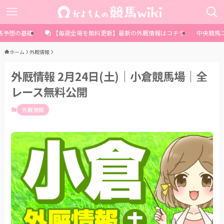
馬予想の基礎
【毎週全場を無料更新】最新の外厩情報はコチラ
中央競馬
ホーム
外厩情報
外厩情報 2月24日(土)｜小倉競馬場｜全
レース無料公開
外厩情報