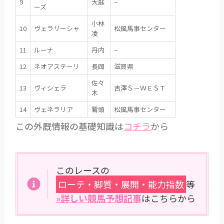
9
大庭
–
ーズ
小林
10
ヴェラリーシャ
松風馬事センター
凌
11
ルーナ
丹内
–
12
ネオアステーリ
長岡
滋賀県
佐々
13
ヴィシェラ
吉澤Ｓ－ＷＥＳＴ
木
14
ヴェネラリア
鷲頭
松風馬事センター
この外厩情報の基礎知識は
コチラ
から
このレースの
ローテ・脚質・展開・能力指数
等
»詳しい競馬予想記事
はこちらから