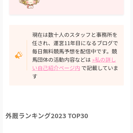
現在は数十人のスタッフと事務所を
任され、運営11年目になるブログで
毎日無料競馬予想を配信中です。競
馬団体の活動内容などは
»私の詳し
い自己紹介ページ内
で記載していま
す
外厩ランキング2023 TOP30