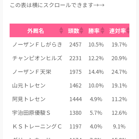
この表は横にスクロールできます→→
外厩名
頭数
勝率
連対率
外厩名
頭数
勝率
連対率
ノーザンＦしがらき
2457
10.5%
19.7%
チャンピオンヒルズ
2231
12.2%
20.9%
ノーザンＦ天栄
1975
14.4%
24.7%
山元トレセン
1462
10.0%
19.1%
阿見トレセン
1444
4.9%
11.2%
宇治田原優駿Ｓ
1380
5.7%
12.6%
ＫＳトレーニングＣ
1197
4.0%
9.1%