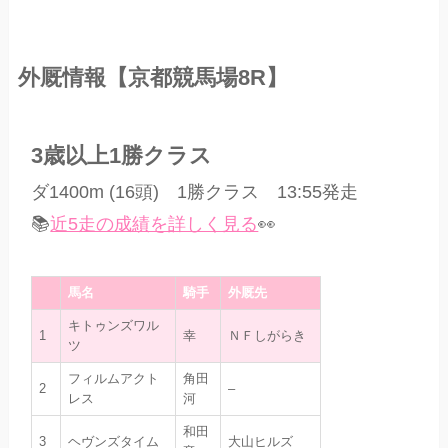
外厩情報【京都競馬場8R】
3歳以上1勝クラス
ダ1400m (16頭) 1勝クラス 13:55発走
📚
近5走の成績を詳しく見る
👀
馬名
騎手
外厩先
キトゥンズワル
1
幸
ＮＦしがらき
ツ
フィルムアクト
角田
2
–
レス
河
和田
3
ヘヴンズタイム
大山ヒルズ