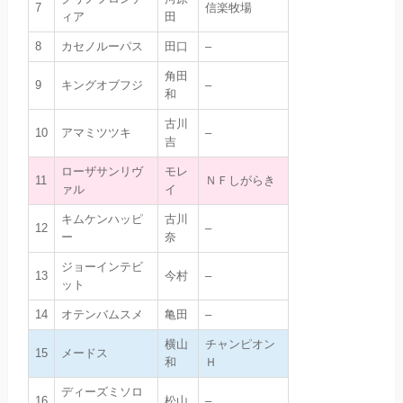
7
信楽牧場
ィア
田
8
カセノルーパス
田口
–
角田
9
キングオブフジ
–
和
古川
10
アマミツツキ
–
吉
ローザサンリヴ
モレ
11
ＮＦしがらき
ァル
イ
キムケンハッピ
古川
12
–
ー
奈
ジョーインテビ
13
今村
–
ット
14
オテンバムスメ
亀田
–
横山
チャンピオン
15
メードス
和
Ｈ
ディーズミソロ
16
松山
–