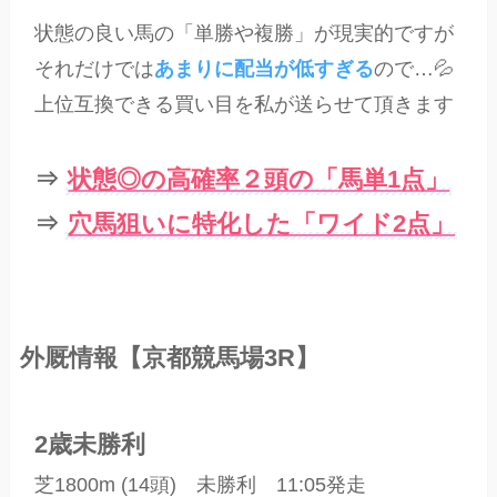
状態の良い馬の「単勝や複勝」が現実的ですが
それだけでは
あまりに配当が低すぎる
ので…💦
上位互換できる買い目を私が送らせて頂きます
⇒
状態◎の高確率２頭の「馬単1点」
⇒
穴馬狙いに特化した「ワイド2点」
外厩情報【京都競馬場3R】
2歳未勝利
芝1800m (14頭) 未勝利 11:05発走