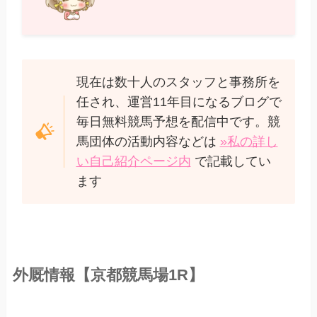
現在は数十人のスタッフと事務所を
任され、運営11年目になるブログで
毎日無料競馬予想を配信中です。競
馬団体の活動内容などは
»私の詳し
い自己紹介ページ内
で記載してい
ます
外厩情報【京都競馬場1R】