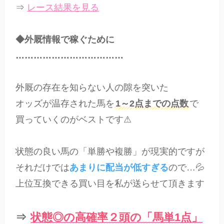
⇒
レース結果を見る
◆外厩情報で稼ぐために
………………………………
外厩の存在を知らない人の隙を突いた
オッズが温存された馬を
1～2点までの点数
で
買っていくのがベストです⚠
状態の良い馬の「単勝や複勝」が現実的ですが
それだけでは
あまりに配当が低すぎる
ので…💦
上位互換できる買い目を私が送らせて頂きます
⇒
状態◎の高確率２頭の「馬単1点」