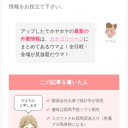
情報をお役立て下さい。
アップしたてホヤホヤの
最新の
外厩情報
は、
カテゴリページ
に
うーたん
まとめてあるウマよ！全日程・
全場が見放題だウマ！
この記事を書いた人
かよちん
製薬会社出身で統計学が得意
と申します
趣味は競馬予想ソフト制作
スカウトされ競馬団体入り（所属
プロ馬券師になる）