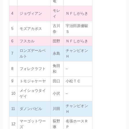
竜
モレ
4
ジョヴィアン
ＮＦしがらき
イ
古川
宇治田原優駿
5
モズアカボス
奈
Ｓ
6
フスカル
団野
ＮＦしがらき
ロンズデールベ
チャンピオン
7
永島
ルト
Ｈ
角田
8
フォレクラフト
–
和
9
トモジャケーヤ
田口
小松ＴＣ
メイショウタイ
10
小沢
–
ゲイ
チャンピオン
11
ダノンバビル
川田
Ｈ
マーゴットワー
荻野
名張ホースＲ
12
ズ
琢
Ｐ