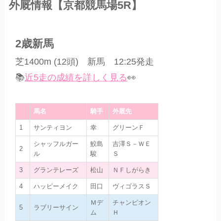
外厩情報【京都競馬場5R】
2歳新馬
芝1400m (12頭) 新馬 12:25発走
📚
近5走の成績を詳しく見る
👀
馬名
騎手
外厩先
1
サンティヨン
幸
グリーンＦ
シャッフルガー
鮫島
吉澤Ｓ－ＷＥ
2
ル
駿
Ｓ
3
グランテレーズ
松山
ＮＦしがらき
4
ハッピーメイク
田口
ヴィゴラスＳ
Ｍデ
チャンピオン
5
ラブリーサイン
ム
Ｈ