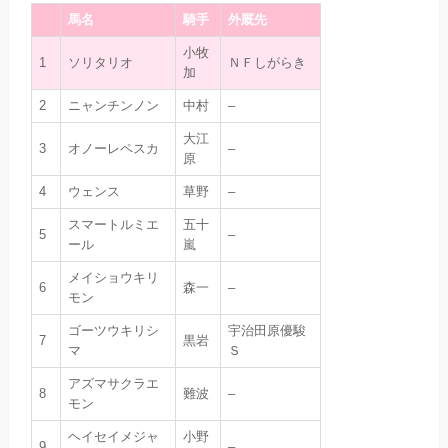
馬名
騎手
外厩先
小牧
1
ソリタリオ
ＮＦしがらき
加
2
ニャンチンノン
中村
–
大江
3
オノーレペスカ
–
原
4
ウェンス
草野
–
スマートルミエ
五十
5
–
ール
嵐
メイショウキリ
6
森一
–
モン
ゴーツウキリシ
宇治田原優駿
7
黒岩
マ
Ｓ
アズマサクラエ
8
難波
–
モン
ヘイセイメジャ
小野
9
–