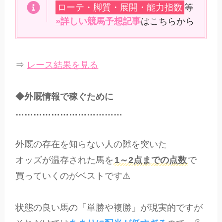
ローテ・脚質・展開・能力指数
等
»詳しい競馬予想記事
はこちらから
⇒
レース結果を見る
◆外厩情報で稼ぐために
………………………………
外厩の存在を知らない人の隙を突いた
オッズが温存された馬を
1～2点までの点数
で
買っていくのがベストです⚠
状態の良い馬の「単勝や複勝」が現実的ですが