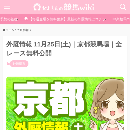
馬予想の基礎
【毎週全場を無料更新】最新の外厩情報はコチラ
中央競馬コ
ホーム
外厩情報
外厩情報 11月25日(土)｜京都競馬場｜全
レース無料公開
外厩情報