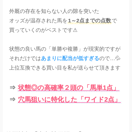
外厩の存在を知らない人の隙を突いた
オッズが温存された馬を
1～2点までの点数
で
買っていくのがベストです⚠
状態の良い馬の「単勝や複勝」が現実的ですが
それだけでは
あまりに配当が低すぎる
ので…💦
上位互換できる買い目を私が送らせて頂きます
⇒
状態◎の高確率２頭の「馬単1点」
⇒
穴馬狙いに特化した「ワイド2点」