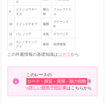
ル
メイショウヤー
横山
フォレストヒ
9
キス
和
ル
クイーンズ・
10
クインズデネブ
藤懸
R
11
バニッツア
永島
グリーンＦ
カシノキャッツ
12
森裕
柏木牧場
アイ
この外厩情報の基礎知識は
コチラ
から
このレースの
ローテ・脚質・展開・能力指数
等
»詳しい競馬予想記事
はこちらから