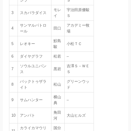
シラ
Ｓ
モレ
宇治田原優駿
3
スカパラダイス
イ
Ｓ
サンマルパトロ
アカデミー牧
4
田口
ール
場
鮫島
5
レオキー
小松ＴＣ
駿
6
ダイヤグラフ
松若
–
ソウルユニバン
吉澤Ｓ－ＷＥ
7
黒岩
ス
Ｓ
バックトゥザラ
グリーンウッ
8
松山
イト
ド
横山
9
サムハンター
–
典
角田
10
アンパト
大山ヒルズ
河
カライカマウリ
国分
11
–