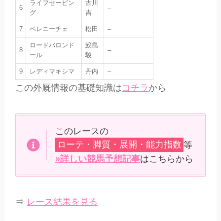
ライフセービン
古川
6
–
グ
吉
7
ベレニーチェ
松田
–
ロードバロンド
鮫島
8
–
ール
駿
9
レディマキシマ
丹内
–
この外厩情報の基礎知識は
コチラ
から
このレースの
ローテ・脚質・展開・能力指数
等
»詳しい競馬予想記事
はこちらから
⇒
レース結果を見る