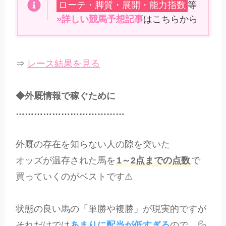
ローテ・脚質・展開・能力指数
等
»詳しい競馬予想記事
はこちらから
⇒
レース結果を見る
◆外厩情報で稼ぐために
………………………………
外厩の存在を知らない人の隙を突いた
オッズが温存された馬を
1～2点までの点数
で
買っていくのがベストです⚠
状態の良い馬の「単勝や複勝」が現実的ですが
それだけでは
あまりに配当が低すぎる
ので…💦