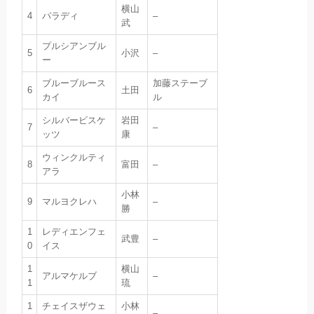
横山
4
パラディ
–
武
プルシアンブル
5
小沢
–
ー
ブルーブルース
加藤ステーブ
6
土田
カイ
ル
シルバービスケ
岩田
7
–
ッツ
康
ウィンクルティ
8
富田
–
アラ
小林
9
マルヨクレハ
–
勝
1
レディエンフェ
武豊
–
0
イス
1
横山
アルマケルブ
–
1
琉
1
チェイスザウェ
小林
–