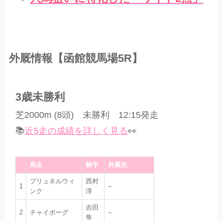
外厩情報【函館競馬場5R】
3歳未勝利
芝2000m (8頭) 未勝利 12:15発走
📚
近5走の成績を詳しく見る
👀
馬名
騎手
外厩先
プリュネルウィ
西村
1
–
ンク
淳
吉田
2
チャイボーグ
–
隼