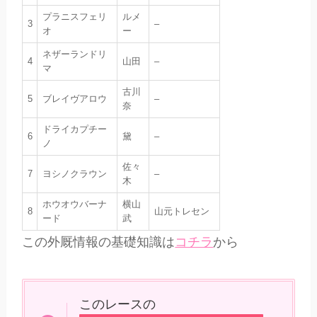
プラニスフェリ
ルメ
3
–
オ
ー
ネザーランドリ
4
山田
–
マ
古川
5
ブレイヴアロウ
–
奈
ドライカプチー
6
黛
–
ノ
佐々
7
ヨシノクラウン
–
木
ホウオウバーナ
横山
8
山元トレセン
ード
武
この外厩情報の基礎知識は
コチラ
から
このレースの