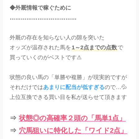
◆外厩情報で稼ぐために
………………………………
外厩の存在を知らない人の隙を突いた
オッズが温存された馬を
1～2点までの点数
で
買っていくのがベストです⚠
状態の良い馬の「単勝や複勝」が現実的ですが
それだけでは
あまりに配当が低すぎる
ので…💦
上位互換できる買い目を私が送らせて頂きます
⇒
状態◎の高確率２頭の「馬単1点」
⇒
穴馬狙いに特化した「ワイド2点」