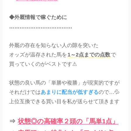
◆外厩情報で稼ぐために
………………………………
外厩の存在を知らない人の隙を突いた
オッズが温存された馬を
1～2点までの点数
で
買っていくのがベストです⚠
状態の良い馬の「単勝や複勝」が現実的ですが
それだけでは
あまりに配当が低すぎる
ので…💦
上位互換できる買い目を私が送らせて頂きます
⇒
状態◎の高確率２頭の「馬単1点」