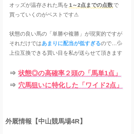
オッズが温存された馬を
1～2点までの点数
で
買っていくのがベストです⚠
状態の良い馬の「単勝や複勝」が現実的ですが
それだけでは
あまりに配当が低すぎる
ので…💦
上位互換できる買い目を私が送らせて頂きます
⇒
状態◎の高確率２頭の「馬単1点」
⇒
穴馬狙いに特化した「ワイド2点」
外厩情報【中山競馬場4R】