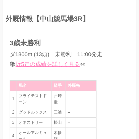
外厩情報【中山競馬場3R】
3歳未勝利
ダ1800m (13頭) 未勝利 11:00発走
📚
近5走の成績を詳しく見る
👀
馬名
騎手
外厩先
ブライテストド
戸崎
1
–
ーン
圭
2
グッドルックス
三浦
–
3
オネストリー
松山
–
オールアルミュ
木幡
4
–
ール
巧