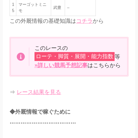
1
マーゴットミニ
武豊
–
5
モ
この外厩情報の基礎知識は
コチラ
から
このレースの
ローテ・脚質・展開・能力指数
等
»詳しい競馬予想記事
はこちらから
⇒
レース結果を見る
◆外厩情報で稼ぐために
………………………………