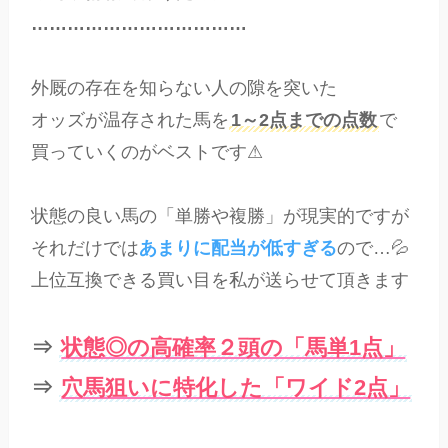
………………………………
外厩の存在を知らない人の隙を突いた
オッズが温存された馬を
1～2点までの点数
で
買っていくのがベストです⚠
状態の良い馬の「単勝や複勝」が現実的ですが
それだけでは
あまりに配当が低すぎる
ので…💦
上位互換できる買い目を私が送らせて頂きます
⇒
状態◎の高確率２頭の「馬単1点」
⇒
穴馬狙いに特化した「ワイド2点」