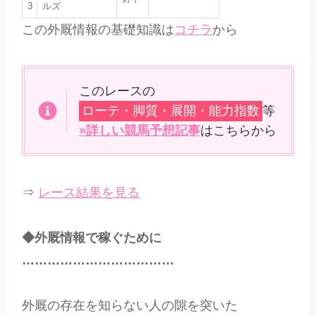
3
ルズ
この外厩情報の基礎知識は
コチラ
から
このレースの
ローテ・脚質・展開・能力指数
等
»詳しい競馬予想記事
はこちらから
⇒
レース結果を見る
◆外厩情報で稼ぐために
………………………………
外厩の存在を知らない人の隙を突いた