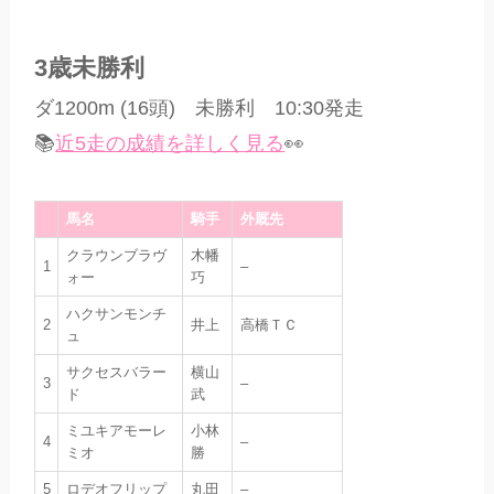
3歳未勝利
ダ1200m (16頭) 未勝利 10:30発走
📚
近5走の成績を詳しく見る
👀
馬名
騎手
外厩先
クラウンブラヴ
木幡
1
–
ォー
巧
ハクサンモンチ
2
井上
高橋ＴＣ
ュ
サクセスバラー
横山
3
–
ド
武
ミユキアモーレ
小林
4
–
ミオ
勝
5
ロデオフリップ
丸田
–