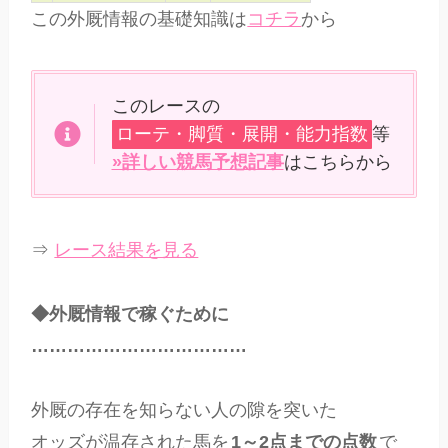
この外厩情報の基礎知識は
コチラ
から
このレースの
ローテ・脚質・展開・能力指数
等
»詳しい競馬予想記事
はこちらから
⇒
レース結果を見る
◆外厩情報で稼ぐために
………………………………
外厩の存在を知らない人の隙を突いた
オッズが温存された馬を
1～2点までの点数
で