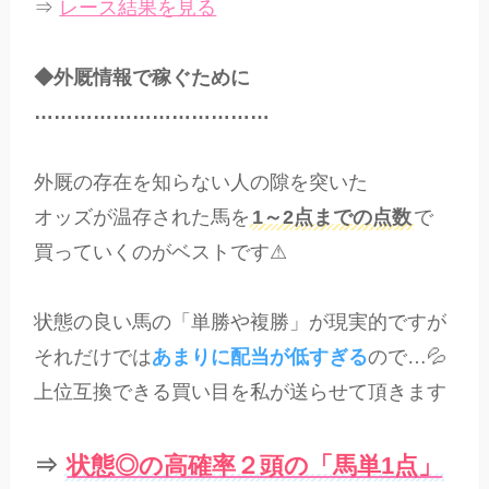
⇒
レース結果を見る
◆外厩情報で稼ぐために
………………………………
外厩の存在を知らない人の隙を突いた
オッズが温存された馬を
1～2点までの点数
で
買っていくのがベストです⚠
状態の良い馬の「単勝や複勝」が現実的ですが
それだけでは
あまりに配当が低すぎる
ので…💦
上位互換できる買い目を私が送らせて頂きます
⇒
状態◎の高確率２頭の「馬単1点」