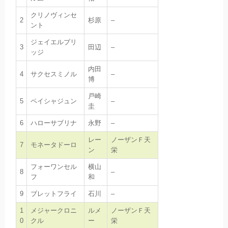
クリノヴィンセ
2
杉原
–
ント
ジェイエルブリ
3
田辺
–
ッジ
内田
4
サクセスミノル
–
博
戸崎
5
ペイシャジュン
–
圭
6
ハローサブリナ
永野
–
レー
ノーザンＦ天
7
モネータドーロ
ン
栄
フォーワンセル
横山
8
–
フ
和
9
ブレットフライ
石川
–
1
メジャークロニ
ルメ
ノーザンＦ天
0
クル
ー
栄