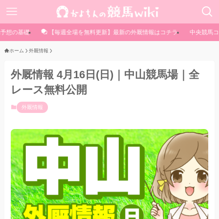
馬予想の基礎
【毎週全場を無料更新】最新の外厩情報はコチラ
中央競馬コ
ホーム
外厩情報
外厩情報 4月16日(日)｜中山競馬場｜全
レース無料公開
外厩情報