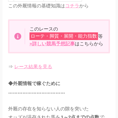
この外厩情報の基礎知識は
コチラ
から
このレースの
ローテ・脚質・展開・能力指数
等
»詳しい競馬予想記事
はこちらから
⇒
レース結果を見る
◆外厩情報で稼ぐために
………………………………
外厩の存在を知らない人の隙を突いた
オッズが温存された馬を
1～2点までの点数
で