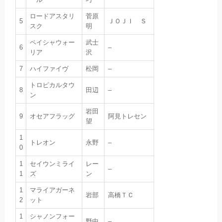
ロードアスタリ
菅原
5
ＪＯＪＩ Ｓ
スク
明
ペイシャウォー
武士
6
–
リア
沢
7
ハイファイヴ
松岡
–
トロピカルタウ
8
田辺
–
ン
岩田
9
オセアフラッグ
阿見トレセン
望
1
トレオン
永野
–
0
1
セイウンミライ
レー
–
1
ズ
ン
1
マライアガーネ
岩部
高橋ＴＣ
2
ット
1
シャノンフォー
野中
–