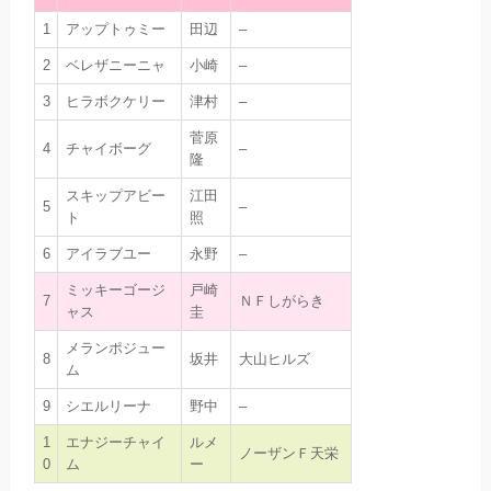
1
アップトゥミー
田辺
–
2
ベレザニーニャ
小崎
–
3
ヒラボクケリー
津村
–
菅原
4
チャイボーグ
–
隆
スキップアビー
江田
5
–
ト
照
6
アイラブユー
永野
–
ミッキーゴージ
戸崎
7
ＮＦしがらき
ャス
圭
メランポジュー
8
坂井
大山ヒルズ
ム
9
シエルリーナ
野中
–
1
エナジーチャイ
ルメ
ノーザンＦ天栄
0
ム
ー