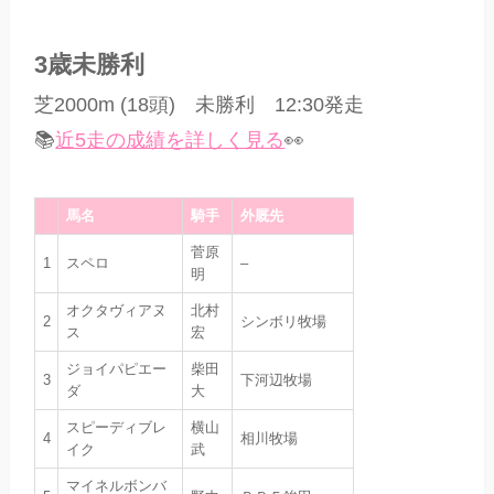
3歳未勝利
芝2000m (18頭) 未勝利 12:30発走
📚
近5走の成績を詳しく見る
👀
馬名
騎手
外厩先
菅原
1
スペロ
–
明
オクタヴィアヌ
北村
2
シンボリ牧場
ス
宏
ジョイパピエー
柴田
3
下河辺牧場
ダ
大
スピーディブレ
横山
4
相川牧場
イク
武
マイネルボンバ