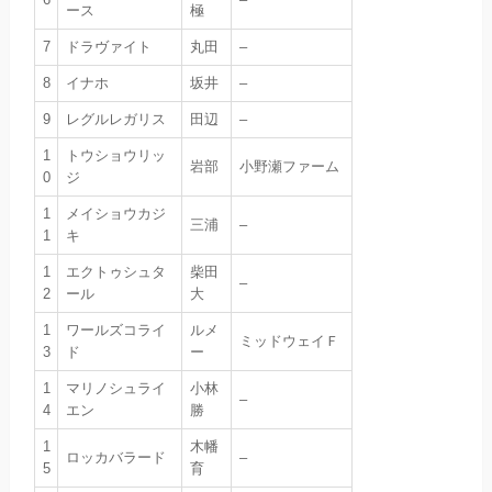
ース
極
7
ドラヴァイト
丸田
–
8
イナホ
坂井
–
9
レグルレガリス
田辺
–
1
トウショウリッ
岩部
小野瀬ファーム
0
ジ
1
メイショウカジ
三浦
–
1
キ
1
エクトゥシュタ
柴田
–
2
ール
大
1
ワールズコライ
ルメ
ミッドウェイＦ
3
ド
ー
1
マリノシュライ
小林
–
4
エン
勝
1
木幡
ロッカバラード
–
5
育