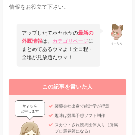
情報をお役立て下さい。
アップしたてホヤホヤの
最新の
外厩情報
は、
カテゴリページ
に
うーたん
まとめてあるウマよ！全日程・
全場が見放題だウマ！
この記事を書いた人
かよちん
製薬会社出身で統計学が得意
と申します
趣味は競馬予想ソフト制作
スカウトされ競馬団体入り（所属
プロ馬券師になる）