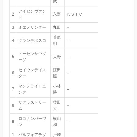
武
アイゼンヴァン
2
永野
ＫＳＴＣ
ド
3
ミエノサンダー
丸田
–
菅原
4
グランデボスコ
–
明
トーセンサウダ
5
大野
–
ージ
セイウンデイス
江田
6
–
ター
照
マンノライトニ
小林
7
–
ング
勝
サクラストリー
柴田
8
–
ム
大
ロゴナンバーワ
横山
9
–
ン
和
1
バルフォアテソ
戸崎