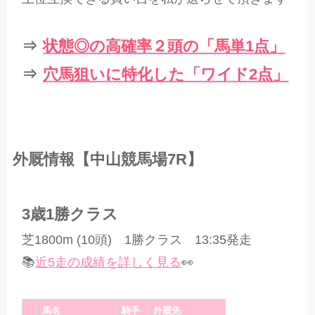
⇒
状態◎の高確率２頭の「馬単1点」
⇒
穴馬狙いに特化した「ワイド2点」
外厩情報【中山競馬場7R】
3歳1勝クラス
芝1800m (10頭) 1勝クラス 13:35発走
📚
近5走の成績を詳しく見る
👀
馬名
騎手
外厩先