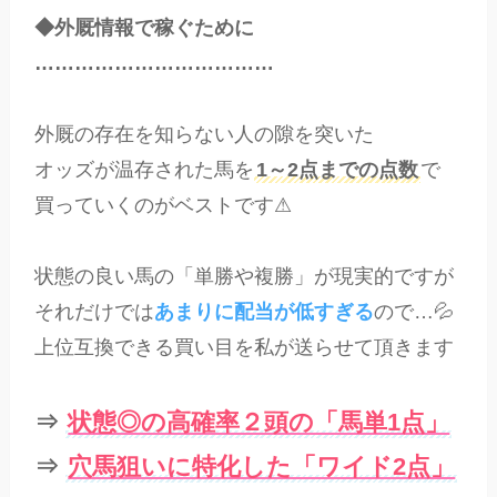
◆外厩情報で稼ぐために
………………………………
外厩の存在を知らない人の隙を突いた
オッズが温存された馬を
1～2点までの点数
で
買っていくのがベストです⚠
状態の良い馬の「単勝や複勝」が現実的ですが
それだけでは
あまりに配当が低すぎる
ので…💦
上位互換できる買い目を私が送らせて頂きます
⇒
状態◎の高確率２頭の「馬単1点」
⇒
穴馬狙いに特化した「ワイド2点」