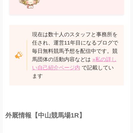
現在は数十人のスタッフと事務所を
任され、運営11年目になるブログで
毎日無料競馬予想を配信中です。競
馬団体の活動内容などは
»私の詳し
い自己紹介ページ内
で記載してい
ます
外厩情報【中山競馬場1R】