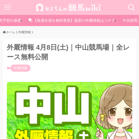
馬予想の基礎
【毎週全場を無料更新】最新の外厩情報はコチラ
中央競馬
ホーム
外厩情報
外厩情報 4月8日(土)｜中山競馬場｜全レ
ース無料公開
外厩情報