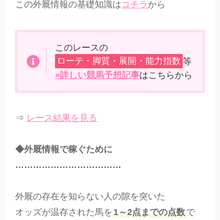
この外厩情報の基礎知識は
コチラ
から
このレースの
ローテ・脚質・展開・能力指数
等
»詳しい競馬予想記事
はこちらから
⇒
レース結果を見る
◆外厩情報で稼ぐために
………………………………
外厩の存在を知らない人の隙を突いた
オッズが温存された馬を
1～2点までの点数
で