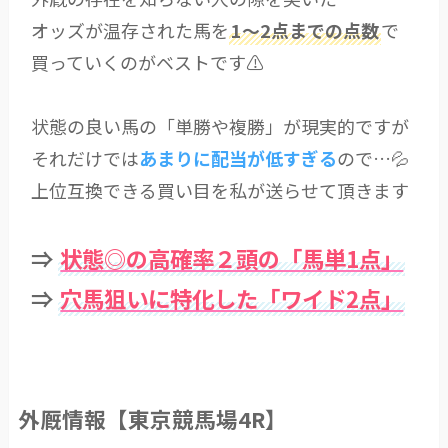
オッズが温存された馬を
1～2点までの点数
で
買っていくのがベストです⚠
状態の良い馬の「単勝や複勝」が現実的ですが
それだけでは
あまりに配当が低すぎる
ので…💦
上位互換できる買い目を私が送らせて頂きます
⇒
状態◎の高確率２頭の「馬単1点」
⇒
穴馬狙いに特化した「ワイド2点」
外厩情報【東京競馬場4R】