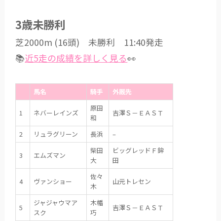
3歳未勝利
芝2000m (16頭) 未勝利 11:40発走
📚
近5走の成績を詳しく見る
👀
馬名
騎手
外厩先
原田
1
ネバーレインズ
吉澤Ｓ－ＥＡＳＴ
和
2
リュラグリーン
長浜
–
柴田
ビッグレッドＦ鉾
3
エムズマン
大
田
佐々
4
ヴァンショー
山元トレセン
木
ジャジャウマア
木幡
5
吉澤Ｓ－ＥＡＳＴ
スク
巧