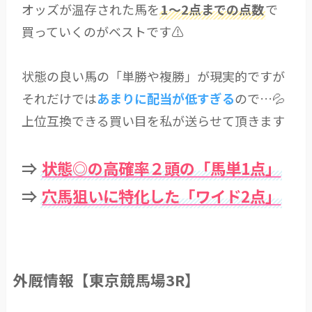
オッズが温存された馬を
1～2点までの点数
で
買っていくのがベストです⚠
状態の良い馬の「単勝や複勝」が現実的ですが
それだけでは
あまりに配当が低すぎる
ので…💦
上位互換できる買い目を私が送らせて頂きます
⇒
状態◎の高確率２頭の「馬単1点」
⇒
穴馬狙いに特化した「ワイド2点」
外厩情報【東京競馬場3R】