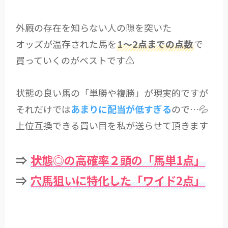
外厩の存在を知らない人の隙を突いた
オッズが温存された馬を
1～2点までの点数
で
買っていくのがベストです⚠
状態の良い馬の「単勝や複勝」が現実的ですが
それだけでは
あまりに配当が低すぎる
ので…💦
上位互換できる買い目を私が送らせて頂きます
⇒
状態◎の高確率２頭の「馬単1点」
⇒
穴馬狙いに特化した「ワイド2点」