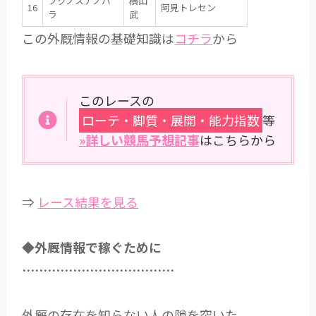
フクノスナノバ
横山
16
阿見トレセン
ラ
武
この外厩情報の基礎知識は
コチラ
から
このレースの
ローテ・脚質・展開・能力指数
等
»詳しい競馬予想記事
はこちらから
⇒
レース結果を見る
◆外厩情報で稼ぐために
………………………………
外厩の存在を知らない人の隙を突いた