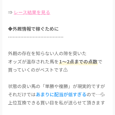
⇒
レース結果を見る
◆外厩情報で稼ぐために
………………………………
外厩の存在を知らない人の隙を突いた
オッズが温存された馬を
1～2点までの点数
で
買っていくのがベストです⚠
状態の良い馬の「単勝や複勝」が現実的ですが
それだけでは
あまりに配当が低すぎる
ので…💦
上位互換できる買い目を私が送らせて頂きます