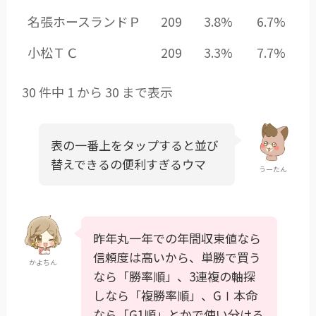
名張ホースランドＰ
209
3.8%
6.7%
小松ＴＣ
209
3.3%
7.7%
30 件中 1 から 30 まで表示
表の一番上をタップすると並び
替えできるの便利すぎるウマ
うーたん
昨年丸一年での年間収束値なら
信頼度は高いから、単勝で買う
かよちん
なら「勝率順」、3連複の軸探
しなら「複勝率順」、GⅠ本命
なら「G1順」とかで使い分ける