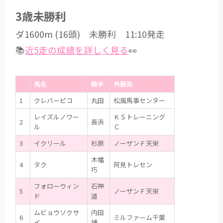
3歳未勝利
ダ1600m (16頭) 未勝利 11:10発走
📚
近5走の成績を詳しく見る
👀
馬名
騎手
外厩先
1
クレバーピコ
丸田
松風馬事センター
レイズルノワー
ＫＳトレーニング
2
長浜
ル
Ｃ
3
イクリール
杉原
ノーザンＦ天栄
木幡
4
タク
阿見トレセン
巧
フォローウィン
石神
5
ノーザンＦ天栄
ド
道
ムビョウソクサ
内田
6
ミルファーム千葉
イ
博